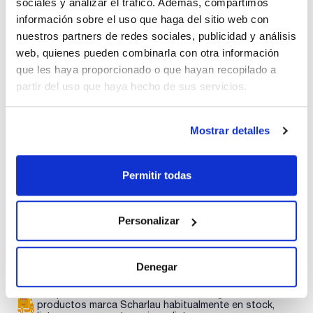
sociales y analizar el tráfico. Además, compartimos
Imprimir ficha de
producto
información sobre el uso que haga del sitio web con
Características
nuestros partners de redes sociales, publicidad y análisis
Volumen (µl) : 1
Longitud (mm) : 51
web, quienes pueden combinarla con otra información
Gauge (diámetro externo mm) : 26 (0,47)
que les haya proporcionado o que hayan recopilado a
Punta : Cónica
Ver más
Modelo : 1BR-VA8X
partir del uso que haya hecho de sus servicios.
Aguja de recambio : 034720
Émbolo de recambio : -
Pack (u.) : 1*
Mostrar detalles
Jeringas para cromatógrafos Varian/Bruker
Documentación técnica
TDS / Ficha técnica
COA
Permitir todas
Regístrate para
Regístrate para
descargas
descargas
SDS/ Hoja de seguridad
Personalizar
Regístrate para
descargas
Denegar
Los productos marcados con esta imagen son
productos marca Scharlau habitualmente en stock,