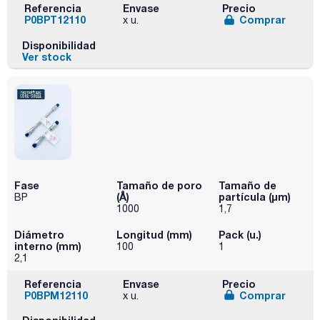
Referencia
Envase
Precio
P0BPT12110
Comprar
x u.
Disponibilidad
Ver stock
Fase
Tamaño de poro
Tamaño de
(Å)
partícula (μm)
BP
1000
1,7
Diámetro
Longitud (mm)
Pack (u.)
interno (mm)
100
1
2,1
Referencia
Envase
Precio
P0BPM12110
Comprar
x u.