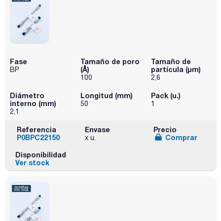
Fase
Tamaño de poro
Tamaño de
(Å)
partícula (μm)
BP
100
2,6
Diámetro
Longitud (mm)
Pack (u.)
interno (mm)
50
1
2,1
Referencia
Envase
Precio
P0BPC22150
Comprar
x u.
Disponibilidad
Ver stock