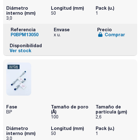
Diámetro
Longitud (mm)
Pack (u.)
interno (mm)
50
1
3,0
Referencia
Envase
Precio
P0BPM13050
Comprar
x u.
Disponibilidad
Ver stock
Fase
Tamaño de poro
Tamaño de
(Å)
partícula (μm)
BP
100
2,6
Diámetro
Longitud (mm)
Pack (u.)
interno (mm)
50
1
3,0