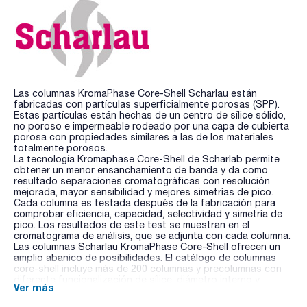
Las columnas KromaPhase Core-Shell Scharlau están
fabricadas con partículas superficialmente porosas (SPP).
Estas partículas están hechas de un centro de sílice sólido,
no poroso e impermeable rodeado por una capa de cubierta
porosa con propiedades similares a las de los materiales
totalmente porosos.
La tecnología Kromaphase Core-Shell de Scharlab permite
obtener un menor ensanchamiento de banda y da como
resultado separaciones cromatográficas con resolución
mejorada, mayor sensibilidad y mejores simetrías de pico.
Cada columna es testada después de la fabricación para
comprobar eficiencia, capacidad, selectividad y simetría de
pico. Los resultados de este test se muestran en el
cromatograma de análisis, que se adjunta con cada columna.
Las columnas Scharlau KromaPhase Core-Shell ofrecen un
amplio abanico de posibilidades. El catálogo de columnas
core-shell incluye más de 200 columnas y precolumnas con
diferente funcionalización de sílice, diámetro interno y
Ver más
dimensiones.