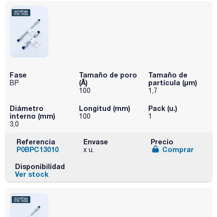
Fase
Tamaño de poro
Tamaño de
(Å)
partícula (μm)
BP
100
1,7
Diámetro
Longitud (mm)
Pack (u.)
interno (mm)
100
1
3,0
Referencia
Envase
Precio
P0BPC13010
Comprar
x u.
Disponibilidad
Ver stock