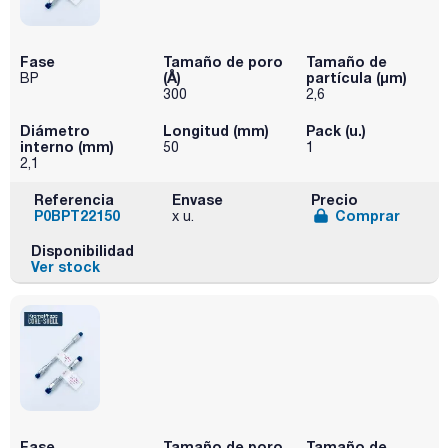
Fase
Tamaño de poro
Tamaño de
(Å)
partícula (μm)
BP
300
2,6
Diámetro
Longitud (mm)
Pack (u.)
interno (mm)
50
1
2,1
Referencia
Envase
Precio
P0BPT22150
Comprar
x u.
Disponibilidad
Ver stock
Fase
Tamaño de poro
Tamaño de