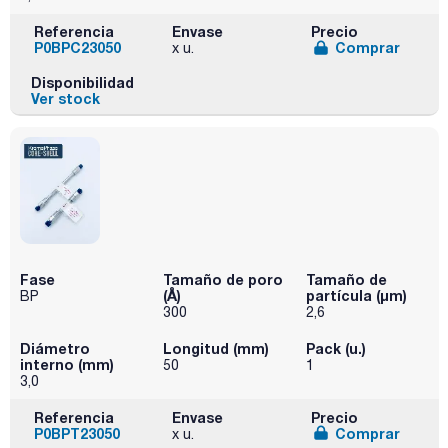
Referencia
Envase
Precio
P0BPC23050
Comprar
x u.
Disponibilidad
Ver stock
Fase
Tamaño de poro
Tamaño de
(Å)
partícula (μm)
BP
300
2,6
Diámetro
Longitud (mm)
Pack (u.)
interno (mm)
50
1
3,0
Referencia
Envase
Precio
P0BPT23050
Comprar
x u.