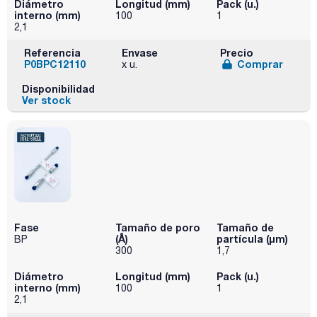
Diámetro
Longitud (mm)
Pack (u.)
interno (mm)
100
1
2,1
Referencia
Envase
Precio
P0BPC12110
Comprar
x u.
Disponibilidad
Ver stock
Fase
Tamaño de poro
Tamaño de
(Å)
partícula (μm)
BP
300
1,7
Diámetro
Longitud (mm)
Pack (u.)
interno (mm)
100
1
2,1