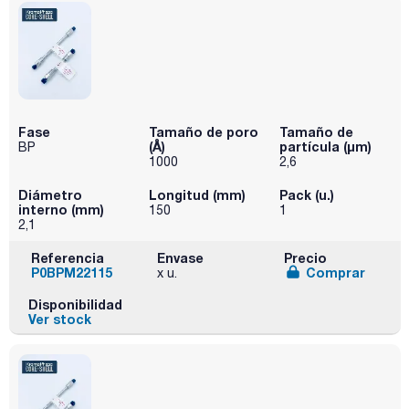
Fase
Tamaño de poro
Tamaño de
(Å)
partícula (μm)
BP
1000
2,6
Diámetro
Longitud (mm)
Pack (u.)
interno (mm)
150
1
2,1
Referencia
Envase
Precio
P0BPM22115
Comprar
x u.
Disponibilidad
Ver stock