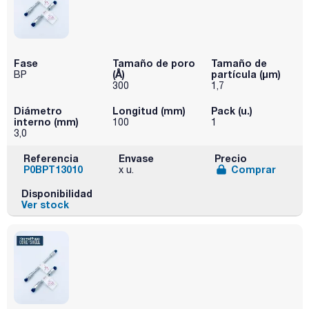
Fase
Tamaño de poro
Tamaño de
(Å)
partícula (μm)
BP
300
1,7
Diámetro
Longitud (mm)
Pack (u.)
interno (mm)
100
1
3,0
Referencia
Envase
Precio
P0BPT13010
Comprar
x u.
Disponibilidad
Ver stock