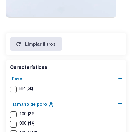
Limpiar filtros
Características
Fase
(50)
BP
Tamaño de poro (Å)
(22)
100
(14)
300