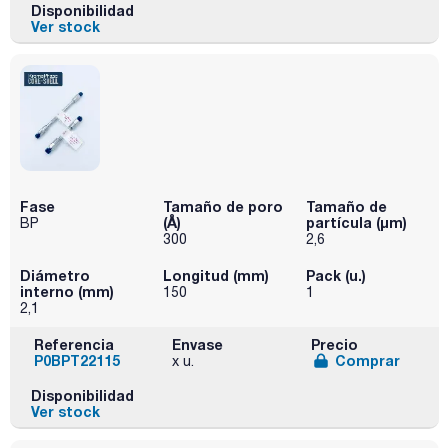
Disponibilidad
Ver stock
Fase
Tamaño de poro
Tamaño de
(Å)
partícula (μm)
BP
300
2,6
Diámetro
Longitud (mm)
Pack (u.)
interno (mm)
150
1
2,1
Referencia
Envase
Precio
P0BPT22115
Comprar
x u.
Disponibilidad
Ver stock