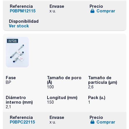
Referencia
Envase
Precio
P0BPM12115
Comprar
x u.
Disponibilidad
Ver stock
Fase
Tamaño de poro
Tamaño de
(Å)
partícula (μm)
BP
100
2,6
Diámetro
Longitud (mm)
Pack (u.)
interno (mm)
150
1
2,1
Referencia
Envase
Precio
P0BPC22115
Comprar
x u.