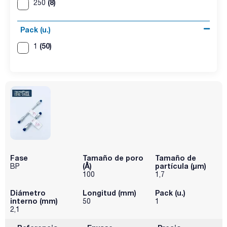
(8)
250
Pack (u.)
(50)
1
Fase
Tamaño de poro
Tamaño de
(Å)
partícula (μm)
BP
100
1,7
Diámetro
Longitud (mm)
Pack (u.)
interno (mm)
50
1
2,1