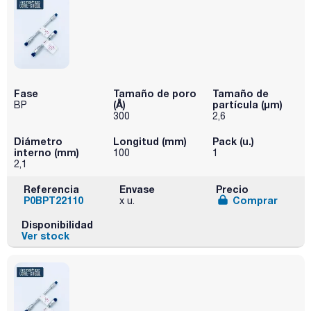
Fase
Tamaño de poro
Tamaño de
(Å)
partícula (μm)
BP
300
2,6
Diámetro
Longitud (mm)
Pack (u.)
interno (mm)
100
1
2,1
Referencia
Envase
Precio
P0BPT22110
Comprar
x u.
Disponibilidad
Ver stock