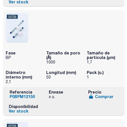
Ver stock
Fase
Tamaño de poro
Tamaño de
(Å)
partícula (μm)
BP
1000
1,7
Diámetro
Longitud (mm)
Pack (u.)
interno (mm)
50
1
2,1
Referencia
Envase
Precio
P0BPM12150
Comprar
x u.
Disponibilidad
Ver stock