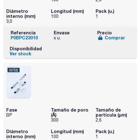
Diámetro
Longitud (mm)
Pack (u.)
interno (mm)
100
1
3,0
Referencia
Envase
Precio
P0BPC23010
Comprar
x u.
Disponibilidad
Ver stock
Fase
Tamaño de poro
Tamaño de
(Å)
partícula (μm)
BP
300
2,6
Diámetro
Longitud (mm)
Pack (u.)
interno (mm)
100
1