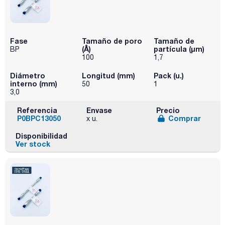
Fase
Tamaño de poro
Tamaño de
(Å)
partícula (μm)
BP
100
1,7
Diámetro
Longitud (mm)
Pack (u.)
interno (mm)
50
1
3,0
Referencia
Envase
Precio
P0BPC13050
Comprar
x u.
Disponibilidad
Ver stock