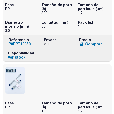
Fase
Tamaño de poro
Tamaño de
(Å)
partícula (μm)
BP
300
1,7
Diámetro
Longitud (mm)
Pack (u.)
interno (mm)
50
1
3,0
Referencia
Envase
Precio
P0BPT13050
Comprar
x u.
Disponibilidad
Ver stock
Fase
Tamaño de poro
Tamaño de
(Å)
partícula (μm)
BP
1000
1,7