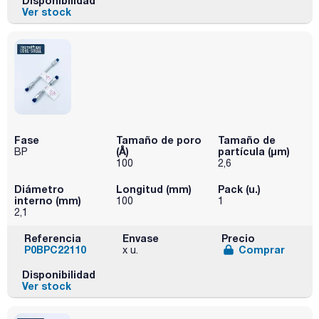
Disponibilidad
Ver stock
Fase
Tamaño de poro
Tamaño de
(Å)
partícula (μm)
BP
100
2,6
Diámetro
Longitud (mm)
Pack (u.)
interno (mm)
100
1
2,1
Referencia
Envase
Precio
P0BPC22110
Comprar
x u.
Disponibilidad
Ver stock