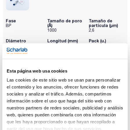
Fase
Tamaño de poro
Tamaño de
(Å)
partícula (μm)
BP
1000
2,6
Diámetro
Longitud (mm)
Pack (u.)
interno (mm)
100
1
2,1
Referencia
Envase
Precio
P0BPM22110
Comprar
x u.
Esta página web usa cookies
Disponibilidad
Las cookies de este sitio web se usan para personalizar
Ver stock
el contenido y los anuncios, ofrecer funciones de redes
sociales y analizar el tráfico. Además, compartimos
información sobre el uso que haga del sitio web con
nuestros partners de redes sociales, publicidad y análisis
web, quienes pueden combinarla con otra información
que les haya proporcionado o que hayan recopilado a
partir del uso que haya hecho de sus servicios.