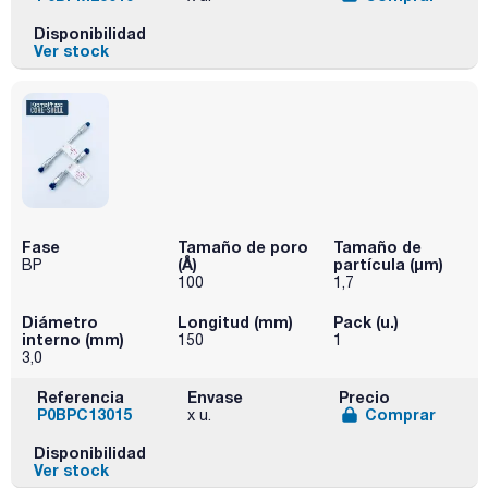
Disponibilidad
Ver stock
Fase
Tamaño de poro
Tamaño de
(Å)
partícula (μm)
BP
100
1,7
Diámetro
Longitud (mm)
Pack (u.)
interno (mm)
150
1
3,0
Referencia
Envase
Precio
P0BPC13015
Comprar
x u.
Disponibilidad
Ver stock