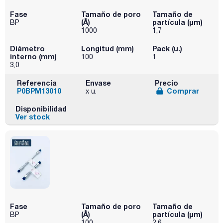
Fase
Tamaño de poro
Tamaño de
(Å)
partícula (μm)
BP
1000
1,7
Diámetro
Longitud (mm)
Pack (u.)
interno (mm)
100
1
3,0
Referencia
Envase
Precio
P0BPM13010
Comprar
x u.
Disponibilidad
Ver stock
Fase
Tamaño de poro
Tamaño de
(Å)
partícula (μm)
BP
100
2,6