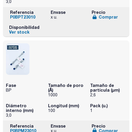
3,0
Referencia
Envase
Precio
P0BPT23010
Comprar
x u.
Disponibilidad
Ver stock
Fase
Tamaño de poro
Tamaño de
(Å)
partícula (μm)
BP
1000
2,6
Diámetro
Longitud (mm)
Pack (u.)
interno (mm)
100
1
3,0
Referencia
Envase
Precio
P0BPM23010
Comprar
x u.