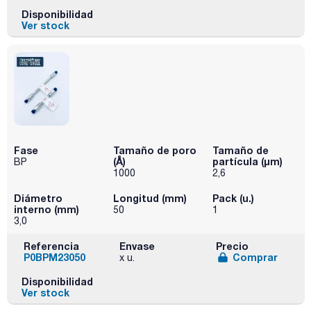
Disponibilidad
Ver stock
Fase
Tamaño de poro
Tamaño de
(Å)
partícula (μm)
BP
1000
2,6
Diámetro
Longitud (mm)
Pack (u.)
interno (mm)
50
1
3,0
Referencia
Envase
Precio
P0BPM23050
Comprar
x u.
Disponibilidad
Ver stock