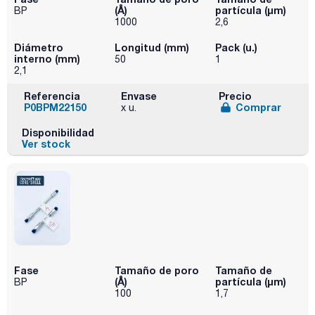
(Å)
partícula (μm)
BP
1000
2,6
Diámetro
Longitud (mm)
Pack (u.)
interno (mm)
50
1
2,1
Referencia
Envase
Precio
P0BPM22150
Comprar
x u.
Disponibilidad
Ver stock
Fase
Tamaño de poro
Tamaño de
(Å)
partícula (μm)
BP
100
1,7