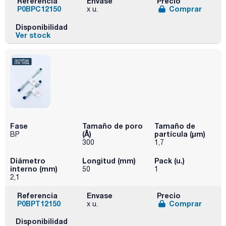
Referencia
Envase
Precio
P0BPC12150
Comprar
x u.
Disponibilidad
Ver stock
Fase
Tamaño de poro
Tamaño de
(Å)
partícula (μm)
BP
300
1,7
Diámetro
Longitud (mm)
Pack (u.)
interno (mm)
50
1
2,1
Referencia
Envase
Precio
P0BPT12150
Comprar
x u.
Disponibilidad