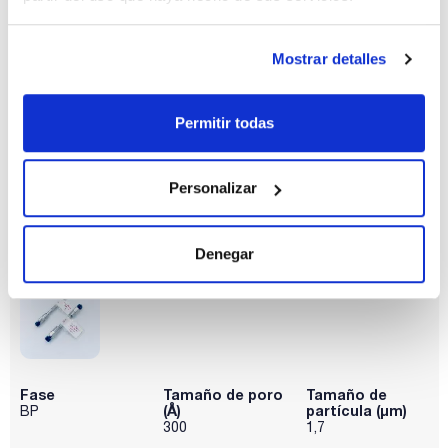
Fase
Tamaño de poro
Tamaño de
(Å)
partícula (μm)
BP
100
1,7
Mostrar detalles
Diámetro
Longitud (mm)
Pack (u.)
interno (mm)
150
1
2,1
Permitir todas
Referencia
Envase
Precio
P0BPC12115
Comprar
x u.
Personalizar
Disponibilidad
Ver stock
Denegar
Fase
Tamaño de poro
Tamaño de
(Å)
partícula (μm)
BP
300
1,7