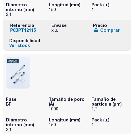
Diámetro
Longitud (mm)
Pack (u.)
interno (mm)
150
1
2,1
Referencia
Envase
Precio
P0BPT12115
Comprar
x u.
Disponibilidad
Ver stock
Fase
Tamaño de poro
Tamaño de
(Å)
partícula (μm)
BP
1000
1,7
Diámetro
Longitud (mm)
Pack (u.)
interno (mm)
150
1
2,1