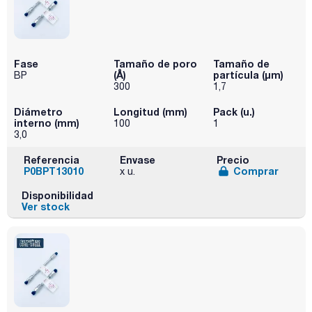
Fase
Tamaño de poro
Tamaño de
(Å)
partícula (μm)
BP
300
1,7
Diámetro
Longitud (mm)
Pack (u.)
interno (mm)
100
1
3,0
Referencia
Envase
Precio
P0BPT13010
Comprar
x u.
Disponibilidad
Ver stock