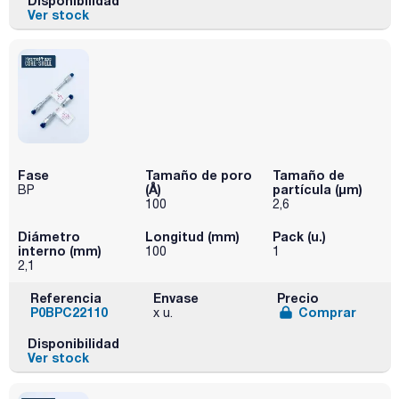
Disponibilidad
Ver stock
Fase
Tamaño de poro
Tamaño de
(Å)
partícula (μm)
BP
100
2,6
Diámetro
Longitud (mm)
Pack (u.)
interno (mm)
100
1
2,1
Referencia
Envase
Precio
P0BPC22110
Comprar
x u.
Disponibilidad
Ver stock