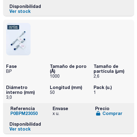
Disponibilidad
Ver stock
Fase
Tamaño de poro
Tamaño de
(Å)
partícula (μm)
BP
1000
2,6
Diámetro
Longitud (mm)
Pack (u.)
interno (mm)
50
1
3,0
Referencia
Envase
Precio
P0BPM23050
Comprar
x u.
Disponibilidad
Ver stock