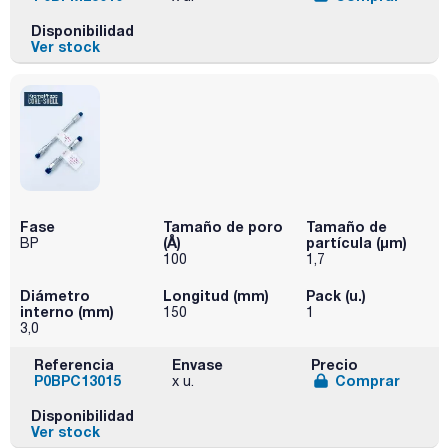
Disponibilidad
Ver stock
Fase
Tamaño de poro
Tamaño de
(Å)
partícula (μm)
BP
100
1,7
Diámetro
Longitud (mm)
Pack (u.)
interno (mm)
150
1
3,0
Referencia
Envase
Precio
P0BPC13015
Comprar
x u.
Disponibilidad
Ver stock