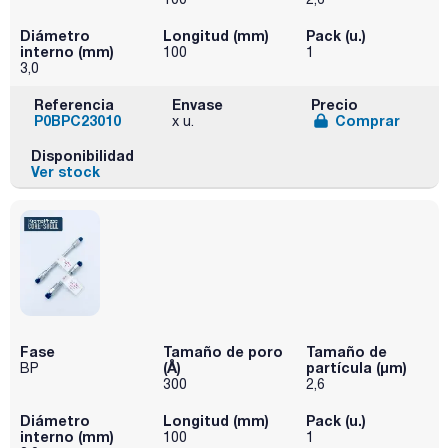
Diámetro
Longitud (mm)
Pack (u.)
interno (mm)
100
1
3,0
Referencia
Envase
Precio
P0BPC23010
Comprar
x u.
Disponibilidad
Ver stock
Fase
Tamaño de poro
Tamaño de
(Å)
partícula (μm)
BP
300
2,6
Diámetro
Longitud (mm)
Pack (u.)
interno (mm)
100
1