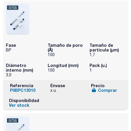
Fase
Tamaño de poro
Tamaño de
(Å)
partícula (μm)
BP
100
1,7
Diámetro
Longitud (mm)
Pack (u.)
interno (mm)
100
1
3,0
Referencia
Envase
Precio
P0BPC13010
Comprar
x u.
Disponibilidad
Ver stock