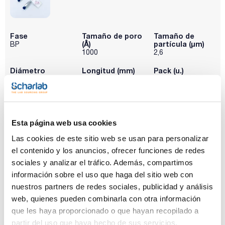
Fase
Tamaño de poro
Tamaño de
(Å)
partícula (μm)
BP
1000
2,6
Diámetro
Longitud (mm)
Pack (u.)
interno (mm)
100
1
2,1
Referencia
Envase
Precio
P0BPM22110
Comprar
x u.
Esta página web usa cookies
Disponibilidad
Las cookies de este sitio web se usan para personalizar
Ver stock
el contenido y los anuncios, ofrecer funciones de redes
sociales y analizar el tráfico. Además, compartimos
información sobre el uso que haga del sitio web con
nuestros partners de redes sociales, publicidad y análisis
web, quienes pueden combinarla con otra información
que les haya proporcionado o que hayan recopilado a
partir del uso que haya hecho de sus servicios.