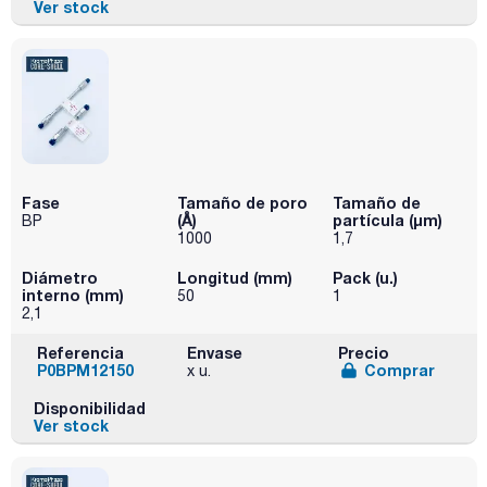
Ver stock
Fase
Tamaño de poro
Tamaño de
(Å)
partícula (μm)
BP
1000
1,7
Diámetro
Longitud (mm)
Pack (u.)
interno (mm)
50
1
2,1
Referencia
Envase
Precio
P0BPM12150
Comprar
x u.
Disponibilidad
Ver stock