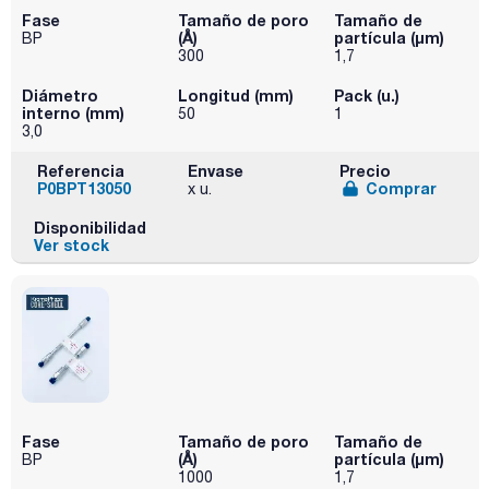
Fase
Tamaño de poro
Tamaño de
(Å)
partícula (μm)
BP
300
1,7
Diámetro
Longitud (mm)
Pack (u.)
interno (mm)
50
1
3,0
Referencia
Envase
Precio
P0BPT13050
Comprar
x u.
Disponibilidad
Ver stock
Fase
Tamaño de poro
Tamaño de
(Å)
partícula (μm)
BP
1000
1,7