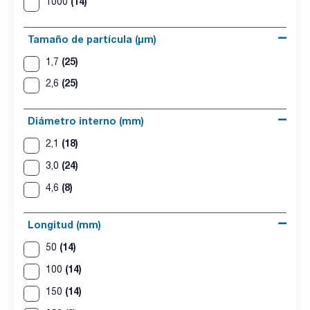
(14)
1000
Tamaño de partícula (μm)
(25)
1,7
(25)
2,6
Diámetro interno (mm)
(18)
2,1
(24)
3,0
(8)
4,6
Longitud (mm)
(14)
50
(14)
100
(14)
150