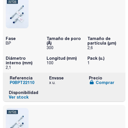
Fase
Tamaño de poro
Tamaño de
(Å)
partícula (μm)
BP
300
2,6
Diámetro
Longitud (mm)
Pack (u.)
interno (mm)
100
1
2,1
Referencia
Envase
Precio
P0BPT22110
Comprar
x u.
Disponibilidad
Ver stock