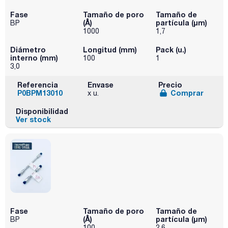
Fase
Tamaño de poro
Tamaño de
(Å)
partícula (μm)
BP
1000
1,7
Diámetro
Longitud (mm)
Pack (u.)
interno (mm)
100
1
3,0
Referencia
Envase
Precio
P0BPM13010
Comprar
x u.
Disponibilidad
Ver stock
Fase
Tamaño de poro
Tamaño de
(Å)
partícula (μm)
BP
100
2,6