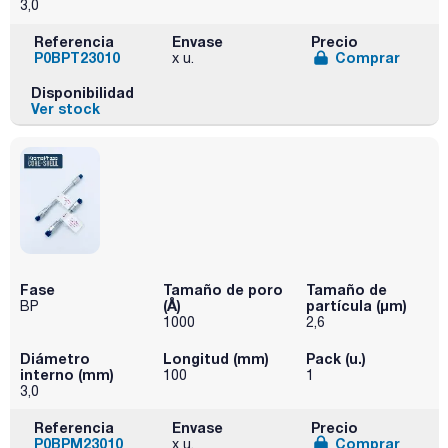
3,0
Referencia
Envase
Precio
P0BPT23010
Comprar
x u.
Disponibilidad
Ver stock
Fase
Tamaño de poro
Tamaño de
(Å)
partícula (μm)
BP
1000
2,6
Diámetro
Longitud (mm)
Pack (u.)
interno (mm)
100
1
3,0
Referencia
Envase
Precio
P0BPM23010
Comprar
x u.