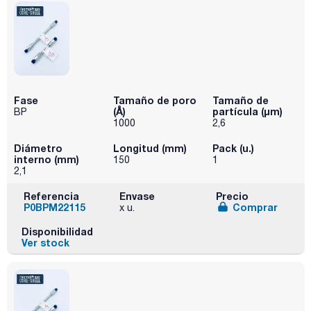
Fase
Tamaño de poro
Tamaño de
(Å)
partícula (μm)
BP
1000
2,6
Diámetro
Longitud (mm)
Pack (u.)
interno (mm)
150
1
2,1
Referencia
Envase
Precio
P0BPM22115
Comprar
x u.
Disponibilidad
Ver stock