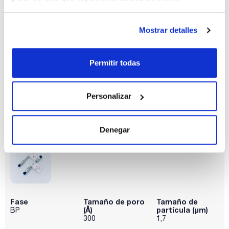
Fase
Tamaño de poro
Tamaño de
(Å)
partícula (μm)
BP
100
1,7
Mostrar detalles
Diámetro
Longitud (mm)
Pack (u.)
interno (mm)
150
1
2,1
Permitir todas
Referencia
Envase
Precio
P0BPC12115
Comprar
x u.
Personalizar
Disponibilidad
Ver stock
Denegar
Fase
Tamaño de poro
Tamaño de
(Å)
partícula (μm)
BP
300
1,7