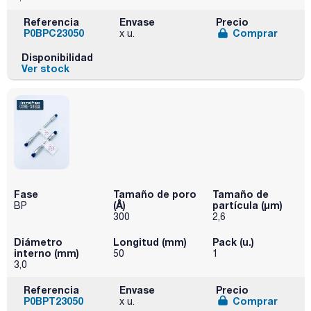
Referencia
Envase
Precio
P0BPC23050
Comprar
x u.
Disponibilidad
Ver stock
Fase
Tamaño de poro
Tamaño de
(Å)
partícula (μm)
BP
300
2,6
Diámetro
Longitud (mm)
Pack (u.)
interno (mm)
50
1
3,0
Referencia
Envase
Precio
P0BPT23050
Comprar
x u.