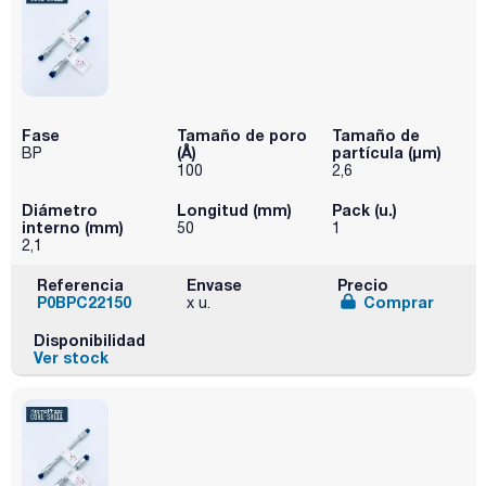
Fase
Tamaño de poro
Tamaño de
(Å)
partícula (μm)
BP
100
2,6
Diámetro
Longitud (mm)
Pack (u.)
interno (mm)
50
1
2,1
Referencia
Envase
Precio
P0BPC22150
Comprar
x u.
Disponibilidad
Ver stock