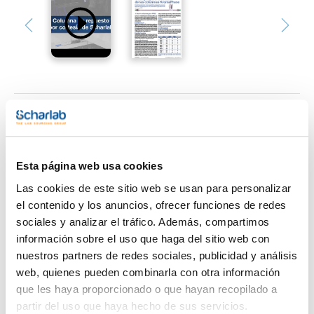
Imprimir ficha de
producto
Características
Fase : C18
Esta página web usa cookies
Tamaño de particula (µm) : 3,5
Tamaño de poro (Å) : 100
Las cookies de este sitio web se usan para personalizar
Longitud (mm) : 100
Ver más
el contenido y los anuncios, ofrecer funciones de redes
Diámetro interno (mm) : 2
Pack (u.) : 1
sociales y analizar el tráfico. Además, compartimos
información sobre el uso que haga del sitio web con
KromaPhase está basado en una sílica esférica ultra pura de
alta calidad que proporciona una alta reproducibilidad y
nuestros partners de redes sociales, publicidad y análisis
estabilidad química usando silanos monofuncionales y un
Documentación técnica
web, quienes pueden combinarla con otra información
end-capping total.
Sin cambiar su método puede sustituir KromaSil por
que les haya proporcionado o que hayan recopilado a
KromaPhase. Para garantizar la reproducibilidad lote a lote
TDS / Ficha técnica
COA
partir del uso que haya hecho de sus servicios.
cada lote se somete a controles específicos.