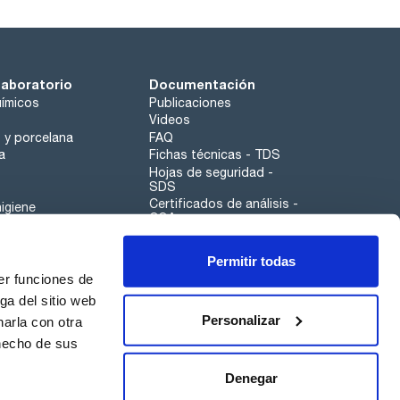
laboratorio
Documentación
ímicos
Publicaciones
Videos
o y porcelana
FAQ
a
Fichas técnicas - TDS
Hojas de seguridad -
SDS
Certificados de análisis -
igiene
COA
Aplicaciones
Permitir todas
Scharlau leathergoods
er funciones de
Canal de denuncias
ga del sitio web
Personalizar
arla con otra
 hecho de sus
Calidad
Sostenibilidad
Denegar