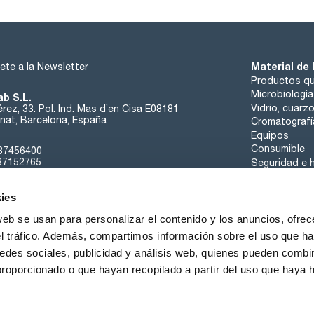
Material de 
ete a la Newsletter
Productos qu
Microbiología
ab S.L.
Vidrio, cuarz
rez, 33. Pol. Ind. Mas d’en Cisa E08181
at, Barcelona, España
Cromatografí
Equipos
Consumible
37456400
37152765
Seguridad e h
sk@scharlab.com
ies
web se usan para personalizar el contenido y los anuncios, ofrec
el tráfico. Además, compartimos información sobre el uso que ha
edes sociales, publicidad y análisis web, quienes pueden combin
Sobre nosotros
Eventos
Contacta
Noticias
proporcionado o que hayan recopilado a partir del uso que haya
iciones de Venta
Política de Cookies
Política de Privacidad