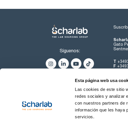
Suscríb
Scharl
Gato Pé
Sentmen
Síguenos:
T
+349
F
+349
helpde
Esta página web usa cook
Las cookies de este sitio 
redes sociales y analizar 
con nuestros partners de r
información que les haya 
servicios.
Condiciones de Uso
Cond