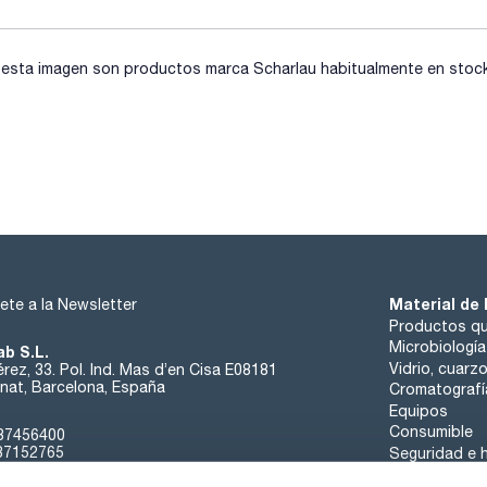
columnas core-shell incluye más de 200 columnas y precolumn
diámetro interno y dimensiones.
sta imagen son productos marca Scharlau habitualmente en stock, 
Material de 
ete a la Newsletter
Productos qu
Microbiología
ab S.L.
Vidrio, cuarz
rez, 33. Pol. Ind. Mas d’en Cisa E08181
at, Barcelona, España
Cromatografí
Equipos
Consumible
37456400
37152765
Seguridad e h
sk@scharlab.com