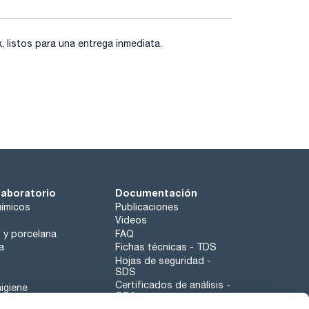
as con diferente funcionalización de sílice,
listos para una entrega inmediata.
laboratorio
Documentación
ímicos
Publicaciones
Videos
o y porcelana
FAQ
a
Fichas técnicas - TDS
Hojas de seguridad -
SDS
Certificados de análisis -
igiene
COA