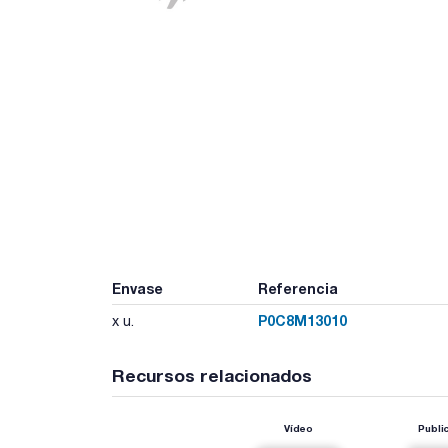
Envase
Referencia
P0C8M13010
x u.
Recursos relacionados
Vídeo
Publi