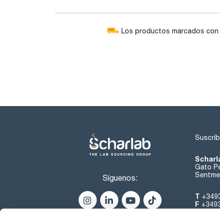
Los productos marcados con e
Suscríb
Scharl
Gato Pé
Sentmen
Síguenos:
T
+349
F
+349
helpde