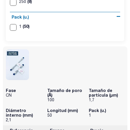
(8)
250
Pack (u.)
(50)
1
Fase
Tamaño de poro
Tamaño de
(Å)
partícula (μm)
CN
100
1,7
Diámetro
Longitud (mm)
Pack (u.)
interno (mm)
50
1
2,1