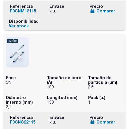
Referencia
Envase
Precio
P0CNM12115
Comprar
x u.
Disponibilidad
Ver stock
Fase
Tamaño de poro
Tamaño de
(Å)
partícula (μm)
CN
100
2,6
Diámetro
Longitud (mm)
Pack (u.)
interno (mm)
150
1
2,1
Referencia
Envase
Precio
P0CNC22115
Comprar
x u.