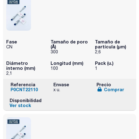
Fase
Tamaño de poro
Tamaño de
(Å)
partícula (μm)
CN
300
2,6
Diámetro
Longitud (mm)
Pack (u.)
interno (mm)
100
1
2,1
Referencia
Envase
Precio
P0CNT22110
Comprar
x u.
Disponibilidad
Ver stock