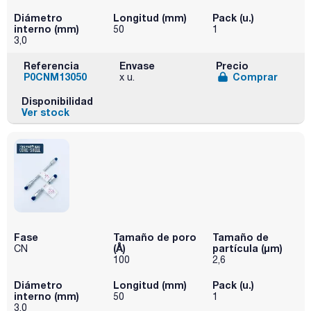
Diámetro
Longitud (mm)
Pack (u.)
interno (mm)
50
1
3,0
Referencia
Envase
Precio
P0CNM13050
Comprar
x u.
Disponibilidad
Ver stock
Fase
Tamaño de poro
Tamaño de
(Å)
partícula (μm)
CN
100
2,6
Diámetro
Longitud (mm)
Pack (u.)
interno (mm)
50
1
3,0