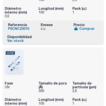
Diámetro
Longitud (mm)
Pack (u.)
interno (mm)
100
1
3,0
Referencia
Envase
Precio
P0CNC23010
Comprar
x u.
Disponibilidad
Ver stock
Fase
Tamaño de poro
Tamaño de
(Å)
partícula (μm)
CN
300
2,6
Diámetro
Longitud (mm)
Pack (u.)
interno (mm)
100
1