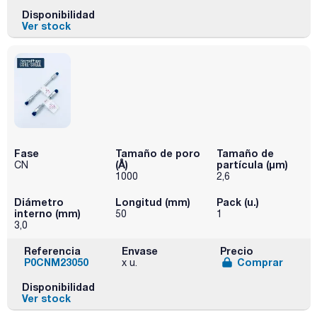
Disponibilidad
Ver stock
Fase
Tamaño de poro
Tamaño de
(Å)
partícula (μm)
CN
1000
2,6
Diámetro
Longitud (mm)
Pack (u.)
interno (mm)
50
1
3,0
Referencia
Envase
Precio
P0CNM23050
Comprar
x u.
Disponibilidad
Ver stock