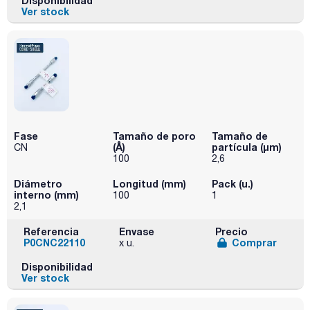
Disponibilidad
Ver stock
Fase
Tamaño de poro
Tamaño de
(Å)
partícula (μm)
CN
100
2,6
Diámetro
Longitud (mm)
Pack (u.)
interno (mm)
100
1
2,1
Referencia
Envase
Precio
P0CNC22110
Comprar
x u.
Disponibilidad
Ver stock