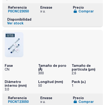
Referencia
Envase
Precio
P0CNC23050
Comprar
x u.
Disponibilidad
Ver stock
Fase
Tamaño de poro
Tamaño de
(Å)
partícula (μm)
CN
300
2,6
Diámetro
Longitud (mm)
Pack (u.)
interno (mm)
50
1
3,0
Referencia
Envase
Precio
P0CNT23050
Comprar
x u.