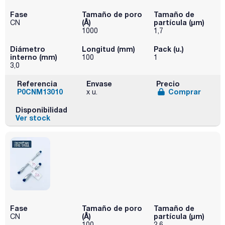
Fase
Tamaño de poro
Tamaño de
(Å)
partícula (μm)
CN
1000
1,7
Diámetro
Longitud (mm)
Pack (u.)
interno (mm)
100
1
3,0
Referencia
Envase
Precio
P0CNM13010
Comprar
x u.
Disponibilidad
Ver stock
Fase
Tamaño de poro
Tamaño de
(Å)
partícula (μm)
CN
100
2,6