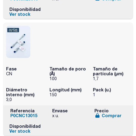
Disponibilidad
Ver stock
Fase
Tamaño de poro
Tamaño de
(Å)
partícula (μm)
CN
100
1,7
Diámetro
Longitud (mm)
Pack (u.)
interno (mm)
150
1
3,0
Referencia
Envase
Precio
P0CNC13015
Comprar
x u.
Disponibilidad
Ver stock