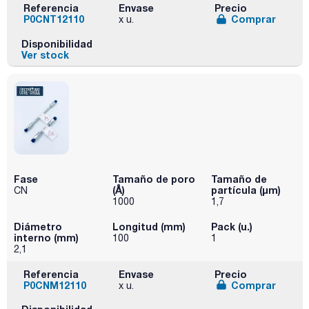
Referencia
Envase
Precio
P0CNT12110
Comprar
x u.
Disponibilidad
Ver stock
Fase
Tamaño de poro
Tamaño de
(Å)
partícula (μm)
CN
1000
1,7
Diámetro
Longitud (mm)
Pack (u.)
interno (mm)
100
1
2,1
Referencia
Envase
Precio
P0CNM12110
Comprar
x u.