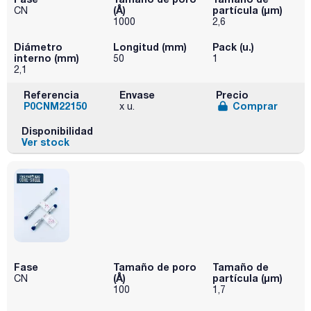
(Å)
partícula (μm)
CN
1000
2,6
Diámetro
Longitud (mm)
Pack (u.)
interno (mm)
50
1
2,1
Referencia
Envase
Precio
P0CNM22150
Comprar
x u.
Disponibilidad
Ver stock
Fase
Tamaño de poro
Tamaño de
(Å)
partícula (μm)
CN
100
1,7