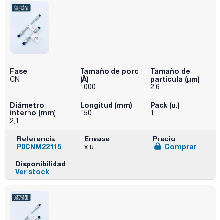
Fase
Tamaño de poro
Tamaño de
(Å)
partícula (μm)
CN
1000
2,6
Diámetro
Longitud (mm)
Pack (u.)
interno (mm)
150
1
2,1
Referencia
Envase
Precio
P0CNM22115
Comprar
x u.
Disponibilidad
Ver stock