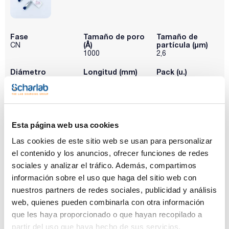
Fase
Tamaño de poro
Tamaño de
(Å)
partícula (μm)
CN
1000
2,6
Diámetro
Longitud (mm)
Pack (u.)
interno (mm)
100
1
2,1
Referencia
Envase
Precio
P0CNM22110
Comprar
x u.
Esta página web usa cookies
Disponibilidad
Las cookies de este sitio web se usan para personalizar
Ver stock
el contenido y los anuncios, ofrecer funciones de redes
sociales y analizar el tráfico. Además, compartimos
información sobre el uso que haga del sitio web con
nuestros partners de redes sociales, publicidad y análisis
web, quienes pueden combinarla con otra información
que les haya proporcionado o que hayan recopilado a
partir del uso que haya hecho de sus servicios.