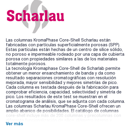
Las columnas KromaPhase Core-Shell Scharlau están
fabricadas con partículas superficialmente porosas (SPP).
Estas partículas están hechas de un centro de sílice sólido,
no poroso e impermeable rodeado por una capa de cubierta
porosa con propiedades similares a las de los materiales
totalmente porosos.
La tecnología Kromaphase Core-Shell de Scharlab permite
obtener un menor ensanchamiento de banda y da como
resultado separaciones cromatográficas con resolución
mejorada, mayor sensibilidad y mejores simetrías de pico.
Cada columna es testada después de la fabricación para
comprobar eficiencia, capacidad, selectividad y simetría de
pico. Los resultados de este test se muestran en el
cromatograma de análisis, que se adjunta con cada columna.
Las columnas Scharlau KromaPhase Core-Shell ofrecen un
amplio abanico de posibilidades. El catálogo de columnas
core-shell incluye más de 200 columnas y precolumnas con
diferente funcionalización de sílice, diámetro interno y
Ver más
dimensiones.