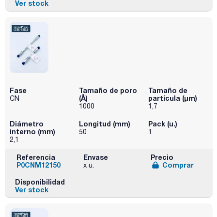
Ver stock
Fase
Tamaño de poro
Tamaño de
(Å)
partícula (μm)
CN
1000
1,7
Diámetro
Longitud (mm)
Pack (u.)
interno (mm)
50
1
2,1
Referencia
Envase
Precio
P0CNM12150
Comprar
x u.
Disponibilidad
Ver stock