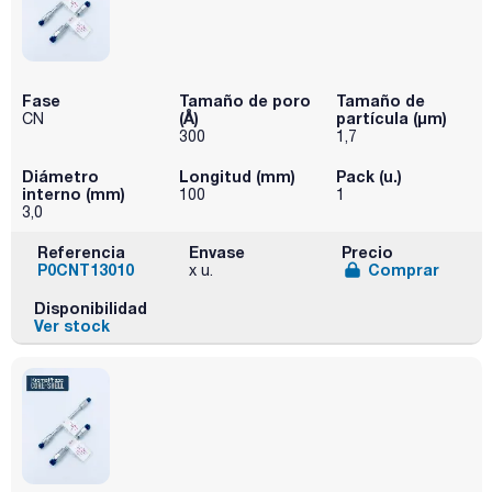
Fase
Tamaño de poro
Tamaño de
(Å)
partícula (μm)
CN
300
1,7
Diámetro
Longitud (mm)
Pack (u.)
interno (mm)
100
1
3,0
Referencia
Envase
Precio
P0CNT13010
Comprar
x u.
Disponibilidad
Ver stock