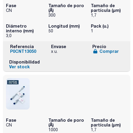
Fase
Tamaño de poro
Tamaño de
(Å)
partícula (μm)
CN
300
1,7
Diámetro
Longitud (mm)
Pack (u.)
interno (mm)
50
1
3,0
Referencia
Envase
Precio
P0CNT13050
Comprar
x u.
Disponibilidad
Ver stock
Fase
Tamaño de poro
Tamaño de
(Å)
partícula (μm)
CN
1000
1,7