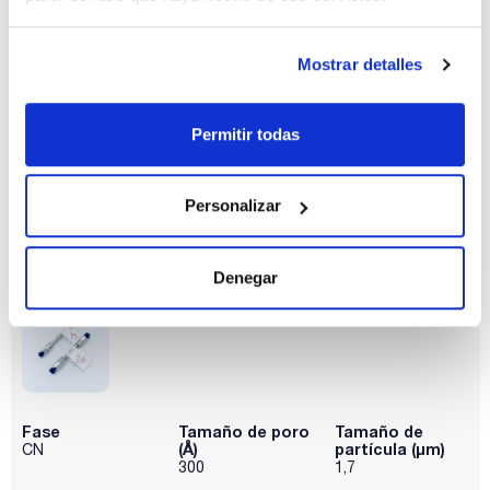
Fase
Tamaño de poro
Tamaño de
(Å)
partícula (μm)
CN
100
1,7
Mostrar detalles
Diámetro
Longitud (mm)
Pack (u.)
interno (mm)
150
1
2,1
Permitir todas
Referencia
Envase
Precio
P0CNC12115
Comprar
x u.
Personalizar
Disponibilidad
Ver stock
Denegar
Fase
Tamaño de poro
Tamaño de
(Å)
partícula (μm)
CN
300
1,7