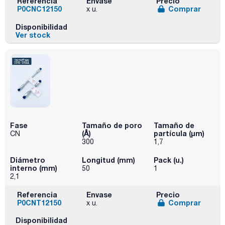
Referencia
Envase
Precio
P0CNC12150
Comprar
x u.
Disponibilidad
Ver stock
Fase
Tamaño de poro
Tamaño de
(Å)
partícula (μm)
CN
300
1,7
Diámetro
Longitud (mm)
Pack (u.)
interno (mm)
50
1
2,1
Referencia
Envase
Precio
P0CNT12150
Comprar
x u.
Disponibilidad