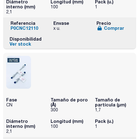
Diámetro
Longitud (mm)
Pack (u.)
interno (mm)
100
1
2,1
Referencia
Envase
Precio
P0CNC12110
Comprar
x u.
Disponibilidad
Ver stock
Fase
Tamaño de poro
Tamaño de
(Å)
partícula (μm)
CN
300
1,7
Diámetro
Longitud (mm)
Pack (u.)
interno (mm)
100
1
2,1