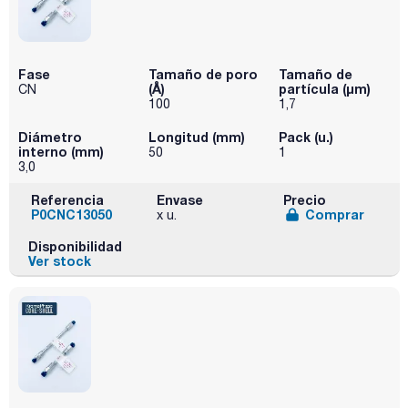
Fase
Tamaño de poro
Tamaño de
(Å)
partícula (μm)
CN
100
1,7
Diámetro
Longitud (mm)
Pack (u.)
interno (mm)
50
1
3,0
Referencia
Envase
Precio
P0CNC13050
Comprar
x u.
Disponibilidad
Ver stock