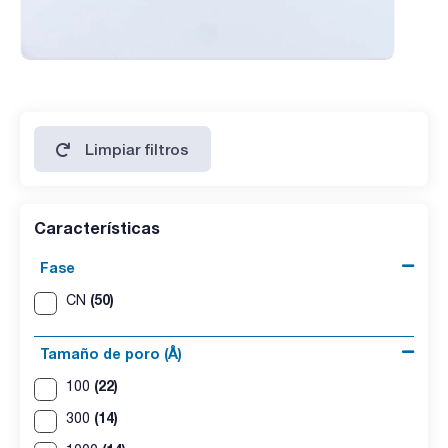
Limpiar filtros
Características
Fase
(50)
CN
Tamaño de poro (Å)
(22)
100
(14)
300