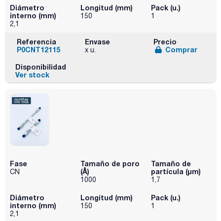
Diámetro
Longitud (mm)
Pack (u.)
interno (mm)
150
1
2,1
Referencia
Envase
Precio
P0CNT12115
Comprar
x u.
Disponibilidad
Ver stock
Fase
Tamaño de poro
Tamaño de
(Å)
partícula (μm)
CN
1000
1,7
Diámetro
Longitud (mm)
Pack (u.)
interno (mm)
150
1
2,1