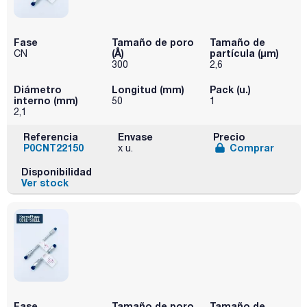
Fase
Tamaño de poro
Tamaño de
(Å)
partícula (μm)
CN
300
2,6
Diámetro
Longitud (mm)
Pack (u.)
interno (mm)
50
1
2,1
Referencia
Envase
Precio
P0CNT22150
Comprar
x u.
Disponibilidad
Ver stock
Fase
Tamaño de poro
Tamaño de