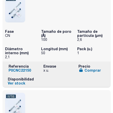
Fase
Tamaño de poro
Tamaño de
(Å)
partícula (μm)
CN
100
2,6
Diámetro
Longitud (mm)
Pack (u.)
interno (mm)
50
1
2,1
Referencia
Envase
Precio
P0CNC22150
Comprar
x u.
Disponibilidad
Ver stock