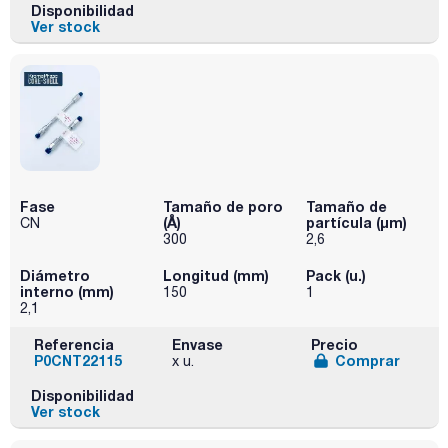
Disponibilidad
Ver stock
Fase
Tamaño de poro
Tamaño de
(Å)
partícula (μm)
CN
300
2,6
Diámetro
Longitud (mm)
Pack (u.)
interno (mm)
150
1
2,1
Referencia
Envase
Precio
P0CNT22115
Comprar
x u.
Disponibilidad
Ver stock