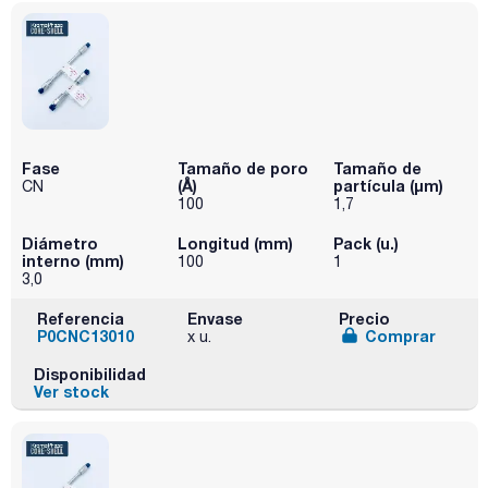
Fase
Tamaño de poro
Tamaño de
(Å)
partícula (μm)
CN
100
1,7
Diámetro
Longitud (mm)
Pack (u.)
interno (mm)
100
1
3,0
Referencia
Envase
Precio
P0CNC13010
Comprar
x u.
Disponibilidad
Ver stock