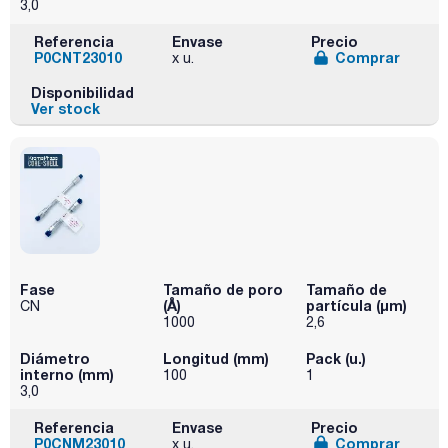
3,0
Referencia
Envase
Precio
P0CNT23010
Comprar
x u.
Disponibilidad
Ver stock
Fase
Tamaño de poro
Tamaño de
(Å)
partícula (μm)
CN
1000
2,6
Diámetro
Longitud (mm)
Pack (u.)
interno (mm)
100
1
3,0
Referencia
Envase
Precio
P0CNM23010
Comprar
x u.