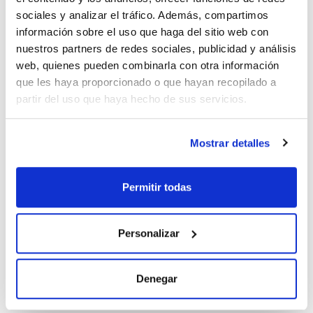
sociales y analizar el tráfico. Además, compartimos
Imprimir ficha de
información sobre el uso que haga del sitio web con
producto
nuestros partners de redes sociales, publicidad y análisis
Características
Fase : C8
web, quienes pueden combinarla con otra información
Tamaño de poro (Å) : 100
que les haya proporcionado o que hayan recopilado a
Tamaño de partícula (μm) : 2,6
Diámetro interno (mm) : 2,1
partir del uso que haya hecho de sus servicios.
Ver más
Longitud (mm) : 5
Pack (u.) : 3
Precolumnas para HPLC Scharlau Kromaphase Core Shell
Mostrar detalles
Documentación técnica
Permitir todas
TDS / Ficha técnica
COA
Regístrate para
Regístrate para
descargas
descargas
Personalizar
SDS/ Hoja de seguridad
Regístrate para
descargas
Denegar