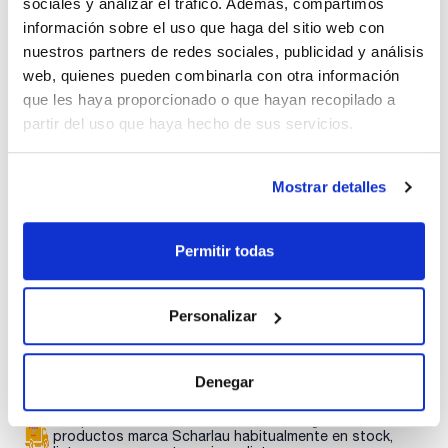
sociales y analizar el tráfico. Además, compartimos
Imprimir ficha de
producto
información sobre el uso que haga del sitio web con
Características
nuestros partners de redes sociales, publicidad y análisis
Volumen (µl) : 0,5
Longitud aguja (mm) : 50
web, quienes pueden combinarla con otra información
Gauge : 23
que les haya proporcionado o que hayan recopilado a
Diámetro externo (mm) : 0,63
Ver más
Tipo punta : Cónica
partir del uso que haya hecho de sus servicios.
Modelo : 0,5 BNR-5
Aguja y émbolo de recambio : 032-033010
Diámetro externo barril (mm) : 6,5
Pack (u.) : 1
Mostrar detalles
Documentación técnica
Precisión y reproducibilidad: ±2%.
Trazable respecto estándares internacionales.
La extensión del émbolo a la aguja asegura volumen muerto
TDS / Ficha técnica
COA
Permitir todas
cero.
Mejora la reproducibilidad.
Regístrate para
Regístrate para
descargas
descargas
SDS/ Hoja de seguridad
Personalizar
Regístrate para
descargas
Denegar
Los productos marcados con esta imagen son
productos marca Scharlau habitualmente en stock,