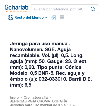
Resto del Mundo
Jeringa para uso manual.
Nanovolumen. SGE. Aguja
recambiable. Vol. (µl): 0,5. Long.
aguja (mm): 50. Gauge: 23. Ø ext.
(mm): 0,63. Tipo punta: Cónica.
Modelo: 0,5 BNR-5. Rec. aguja y
émbolo (u.): 032-033010. Barril D.E.
(mm): 6,5
Inicio
Cromatografía
JERINGAS PARA CROMATOGRAFÍA
Jeringas para uso manual de 0,5 a 5µl