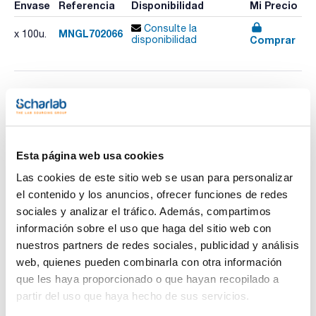
Envase
Referencia
Disponibilidad
Mi Precio
Consulte la
MNGL702066
x 100u.
Comprar
disponibilidad
Imprimir ficha de
producto
Características
Tapón : PP negro, cerrado
Septum : Silicona blanca / PTFE rojo
Esta página web usa cookies
Espesor (mm) : 1,3
Pack (u.) : 100
Las cookies de este sitio web se usan para personalizar
Ver más
el contenido y los anuncios, ofrecer funciones de redes
Macherey-Nagel ofrece viales de cromatografía fabricados
en vidrio borosilicato de clase hidrolítica I, ideales para
sociales y analizar el tráfico. Además, compartimos
aplicaciones estándar en HPLC y GC. Su rosca 8-425 es
información sobre el uso que haga del sitio web con
compatible con la mayoría de autosamplers y garantiza un
cierre hermético que evita la contaminación. Disponibles en
nuestros partners de redes sociales, publicidad y análisis
Documentación técnica
vidrio transparente o ámbar, estos viales proporcionan
web, quienes pueden combinarla con otra información
protección contra la luz para compuestos sensibles. Son la
opción perfecta para laboratorios que requieren precisión y
TDS / Ficha técnica
COA
que les haya proporcionado o que hayan recopilado a
fiabilidad en análisis rutinarios, con un diseño compacto que
partir del uso que haya hecho de sus servicios.
facilita el manejo y almacenamiento eficiente de pequeñas
Regístrate para
Regístrate para
muestras.
descargas
descargas