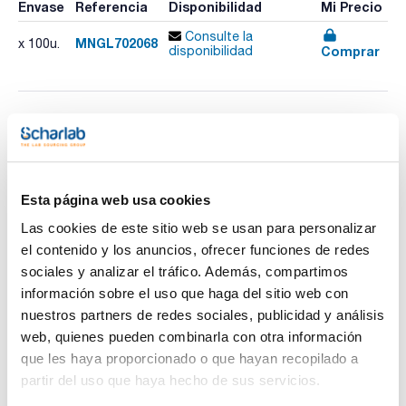
Envase
Referencia
Disponibilidad
Mi Precio
Consulte la
MNGL702068
x 100u.
Comprar
disponibilidad
Imprimir ficha de
producto
Características
Tapón : PP negro, cerrado
Septum : Goma roja / FEP incoloro
Esta página web usa cookies
Espesor (mm) : 1,3
Pack (u.) : 100
Las cookies de este sitio web se usan para personalizar
Ver más
el contenido y los anuncios, ofrecer funciones de redes
Macherey-Nagel ofrece viales de cromatografía fabricados
en vidrio borosilicato de clase hidrolítica I, ideales para
sociales y analizar el tráfico. Además, compartimos
aplicaciones estándar en HPLC y GC. Su rosca 8-425 es
información sobre el uso que haga del sitio web con
compatible con la mayoría de autosamplers y garantiza un
cierre hermético que evita la contaminación. Disponibles en
nuestros partners de redes sociales, publicidad y análisis
Documentación técnica
vidrio transparente o ámbar, estos viales proporcionan
web, quienes pueden combinarla con otra información
protección contra la luz para compuestos sensibles. Son la
opción perfecta para laboratorios que requieren precisión y
TDS / Ficha técnica
COA
que les haya proporcionado o que hayan recopilado a
fiabilidad en análisis rutinarios, con un diseño compacto que
partir del uso que haya hecho de sus servicios.
facilita el manejo y almacenamiento eficiente de pequeñas
Regístrate para
Regístrate para
muestras.
descargas
descargas