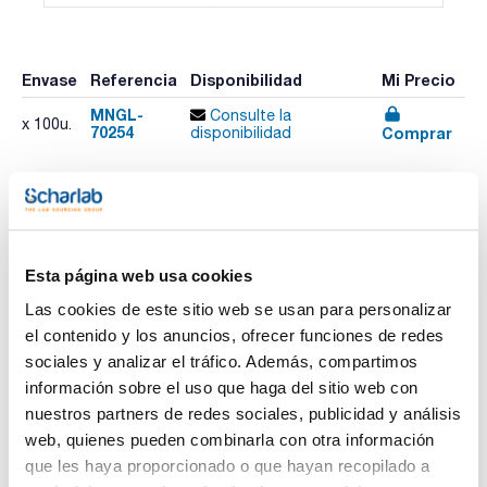
Envase
Referencia
Disponibilidad
Mi Precio
MNGL-
Consulte la
x 100u.
70254
Comprar
disponibilidad
Imprimir ficha de
producto
Características
Esta página web usa cookies
Volumen (mL) : 20
Color : Transparente
Las cookies de este sitio web se usan para personalizar
Fondo : Redondo
el contenido y los anuncios, ofrecer funciones de redes
Compatible : PerkinElmer®
Ver más
Pack (u.) : 100
sociales y analizar el tráfico. Además, compartimos
información sobre el uso que haga del sitio web con
Macherey-Nagel ofrece viales para Headspace encapsulados
N20, diseñados para garantizar un sellado seguro,
nuestros partners de redes sociales, publicidad y análisis
reproducible y eficiente en análisis cromatográficos de
web, quienes pueden combinarla con otra información
gases. Fabricados en vidrio borosilicato de clase hidrolítica I,
Documentación técnica
estos viales presentan una resistencia química y térmica
que les haya proporcionado o que hayan recopilado a
óptima, imprescindible para aplicaciones avanzadas como