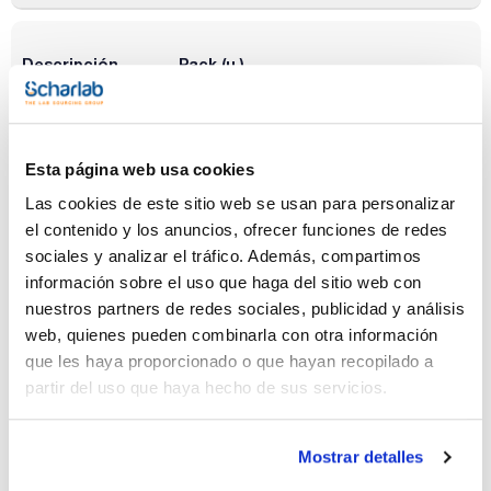
Descripción
Pack (u.)
Plataforma plana
1
de 4 niveles con
tapete
antideslizante.
Dim. (mm):
Esta página web usa cookies
480x380x510
Las cookies de este sitio web se usan para personalizar
Referencia
Envase
Precio
GRAPP-20-4
Comprar
x u.
el contenido y los anuncios, ofrecer funciones de redes
sociales y analizar el tráfico. Además, compartimos
Disponibilidad
información sobre el uso que haga del sitio web con
Ver stock
nuestros partners de redes sociales, publicidad y análisis
web, quienes pueden combinarla con otra información
Descripción
Pack (u.)
que les haya proporcionado o que hayan recopilado a
Plataforma con
1
partir del uso que haya hecho de sus servicios.
clips para 30
matraces de 100
ml. Dim. (mm):
360x400
Mostrar detalles
Referencia
Envase
Precio