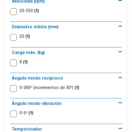
Velocidad (rpm)
(1)
20-250
Diámetro órbita (mm)
(1)
20
Carga máx. (kg)
(1)
8
Ángulo modo reciproco
(1)
0-360º (incrementos de 30º)
Ángulo modo vibración
(1)
0-5º
Temporizador