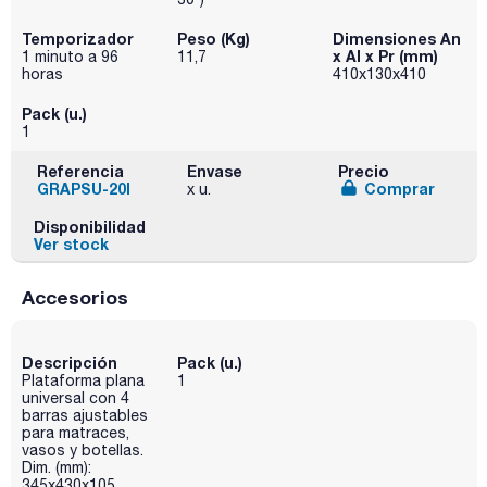
Temporizador
Peso (Kg)
Dimensiones An
x Al x Pr (mm)
1 minuto a 96
11,7
horas
410x130x410
Pack (u.)
1
Referencia
Envase
Precio
GRAPSU-20I
Comprar
x u.
Disponibilidad
Ver stock
Accesorios
Descripción
Pack (u.)
Plataforma plana
1
universal con 4
barras ajustables
para matraces,
vasos y botellas.
Dim. (mm):
345x430x105