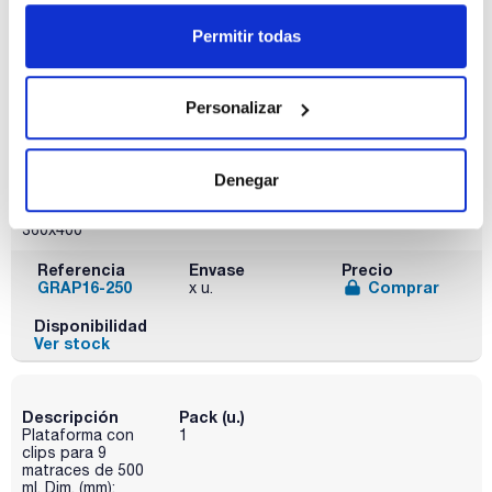
GRAP30-100
Comprar
x u.
Permitir todas
Disponibilidad
Ver stock
Personalizar
Descripción
Pack (u.)
Plataforma con
1
clips para 16
Denegar
matraces de 250
ml. Dim. (mm):
360x400
Referencia
Envase
Precio
GRAP16-250
Comprar
x u.
Disponibilidad
Ver stock
Descripción
Pack (u.)
Plataforma con
1
clips para 9
matraces de 500
ml. Dim. (mm):