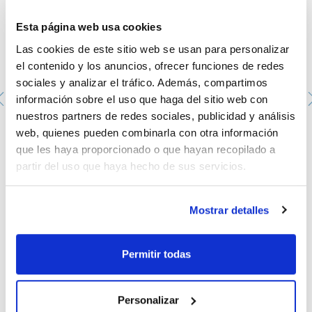
- Gran estabilidad que permite apilar hasta 3 unidades
- La nueva pantalla y la interfaz de usuario fácil de utilizar
Esta página web usa cookies
proporcionan un control claro e intuitivo de los parámetros y
también permiten el registro, almacenamiento y presentación
Las cookies de este sitio web se usan para personalizar
de datos respecto al tiempo
el contenido y los anuncios, ofrecer funciones de redes
- Temporizador de 1 minuto a 96 horas o continuo
- Sensor de desequilibrio
sociales y analizar el tráfico. Además, compartimos
- Detección automática de fallo del termostato
información sobre el uso que haga del sitio web con
- Conectividad Bluetooth a PC permite la gestión de datos,
el registro de datos, el control de parámetros y la creación
nuestros partners de redes sociales, publicidad y análisis
de perfiles en un software específico
web, quienes pueden combinarla con otra información
- Ventilador integrado sin escobillas y termorresistente
Vaso de precipitado, forma baja, graduado, vidrio
- Cámara interna de acero inoxidable
borosilicato DIN 12331. SCHARLAU. Capacidad (ml): 600.
que les haya proporcionado o que hayan recopilado a
- 9 plataformas disponibles
Ø (mm): 90. Altura (mm): 125
partir del uso que haya hecho de sus servicios.
- 2 años de garantía
1033510112
Envase
Las plataformas y los kits de apilado deben pedirse por
: x 10 u.
Disponibilidad
Ver stock
separado.
:
Mostrar detalles
Mi precio
Comprar
:
Permitir todas
Personalizar
Documentación técnica