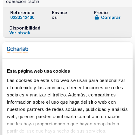
operación táctil)
Referencia
Envase
Precio
0223342400
Comprar
x u.
Disponibilidad
Ver stock
Esta página web usa cookies
Descripción
Pack (u.)
Las cookies de este sitio web se usan para personalizar
VG 3.31 (con VG
1
el contenido y los anuncios, ofrecer funciones de redes
3.3): Para 54
tubos Eppendorf
sociales y analizar el tráfico. Además, compartimos
(continuo)
información sobre el uso que haga del sitio web con
nuestros partners de redes sociales, publicidad y análisis
Referencia
Envase
Precio
0223344300
Comprar
x u.
web, quienes pueden combinarla con otra información
que les haya proporcionado o que hayan recopilado a
Disponibilidad
Ver stock
partir del uso que haya hecho de sus servicios.