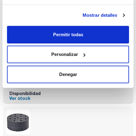
Mostrar detalles
Permitir todas
Descripción
Pack (u.)
VG 3.32 (con VG
1
3.3): Para 18
Personalizar
tubos de ensayo
de 10 mm
(continuo)
Denegar
Referencia
Envase
Precio
0223343900
Comprar
x u.
Disponibilidad
Ver stock