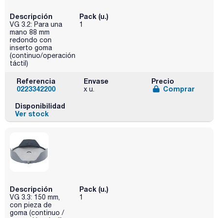
Descripción
Pack (u.)
VG 3.2: Para una
1
mano 88 mm
redondo con
inserto goma
(continuo/operación
táctil)
Referencia
Envase
Precio
0223342200
Comprar
x u.
Disponibilidad
Ver stock
Descripción
Pack (u.)
VG 3.3: 150 mm,
1
con pieza de
goma (continuo /