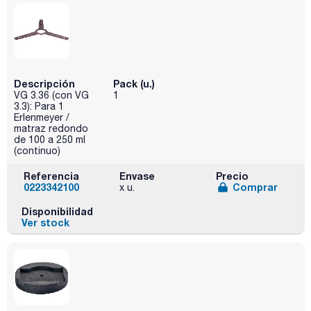
Descripción
Pack (u.)
VG 3.36 (con VG
1
3.3): Para 1
Erlenmeyer /
matraz redondo
de 100 a 250 ml
(continuo)
Referencia
Envase
Precio
0223342100
Comprar
x u.
Disponibilidad
Ver stock