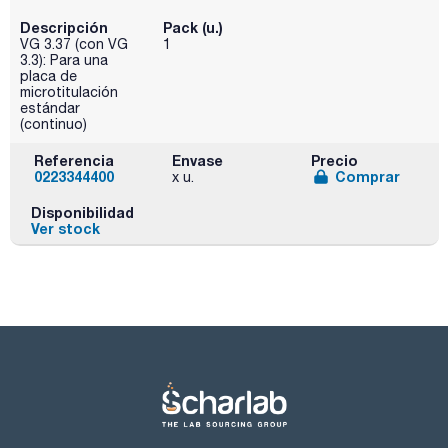
Descripción
Pack (u.)
VG 3.37 (con VG
1
3.3): Para una
placa de
microtitulación
estándar
(continuo)
Referencia
Envase
Precio
0223344400
Comprar
x u.
Disponibilidad
Ver stock