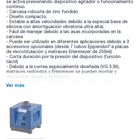
se activa presionando dispositivo agitador o funcionamiento
continuo.
- Carcasa robusta de zinc fundido.
- Diseño compacto.
- Estable a altas velocidades debido a la especial base de
silicona con amortiguación vibratoria ultra alta).
- Fácil de manejar debido a las asas incorporadas en la
carcasa.
- Puede ser utilizado en diferentes aplicaciones debido a 3
accesorios opcionales (desde 7 tubos Eppendorf a placas
de microtitulación y matraces Erlenmeyer de 250ml).
- Corta duración por la presión del dispositivo (función
táctil).
- Debido a la correa especialmente diseñada (VG 3.36),
matraces redondos y Erlenmeyer se pueden montar y
desmontar rápida y fácilmente.
- Apto para funcionamiento continuo con baja auto-
Ver más
calefacción debido a la auto-ventilación del motor.
Datos técnicos:
- Movimiento de agitación: orbital
- Rango de velocidad ajustable: 500 a 2500min-1,
dependiendo del dispositivo y carga
- Indicador de velocidad: escala de 0 a 6
- Máx. tiempo de conexión: 100%
- Voltaje: 200-240 V