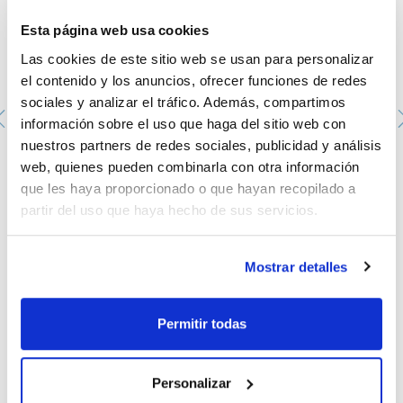
Cuatro plataformas intercambiables disponibles para una
variedad de tamaños de tubos.
Esta página web usa cookies
Las cookies de este sitio web se usan para personalizar
el contenido y los anuncios, ofrecer funciones de redes
sociales y analizar el tráfico. Además, compartimos
información sobre el uso que haga del sitio web con
nuestros partners de redes sociales, publicidad y análisis
Vaso de precipitado, forma baja, graduado, vidrio
web, quienes pueden combinarla con otra información
borosilicato DIN 12331. SCHARLAU. Capacidad (ml): 600.
que les haya proporcionado o que hayan recopilado a
Ø (mm): 90. Altura (mm): 125
partir del uso que haya hecho de sus servicios.
1033510112
Envase
: x 10 u.
Disponibilidad
Ver stock
:
Mi precio
Comprar
:
Mostrar detalles
Permitir todas
Documentación técnica
Personalizar