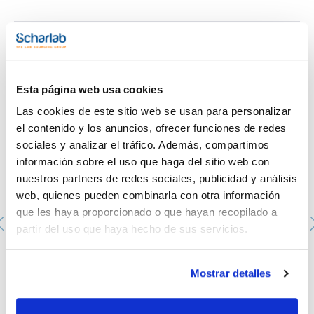
Temporizador : No
Indicación velocidad : No
Dimensiones An x Al x Pr (mm) : 123x42x123
Peso (Kg) : 0,7
Pack (u.) : 1
Te puede interesar
Hula Dancer son agitadores orbitales con una carcasa
robusta para una alta estabilidad.
Esta página web usa cookies
Las cookies de este sitio web se usan para personalizar
el contenido y los anuncios, ofrecer funciones de redes
sociales y analizar el tráfico. Además, compartimos
información sobre el uso que haga del sitio web con
nuestros partners de redes sociales, publicidad y análisis
web, quienes pueden combinarla con otra información
que les haya proporcionado o que hayan recopilado a
partir del uso que haya hecho de sus servicios.
Vaso de precipitado, forma baja, graduado, vidrio
borosilicato DIN 12331. SCHARLAU. Capacidad (ml): 600.
Mostrar detalles
Ø (mm): 90. Altura (mm): 125
1033510112
Envase