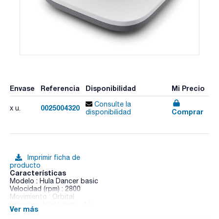
Envase
Referencia
Disponibilidad
Mi Precio
Consulte la
0025004320
x u.
Comprar
disponibilidad
Imprimir ficha de
producto
Características
Modelo : Hula Dancer basic
Velocidad (rpm) : 2800
Movimiento : Orbital
Diámetro órbita (mm) : 4,5
Ver más
Peso máximo agitación (Kg) : 0,1