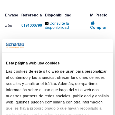
Envase
Referencia
Disponibilidad
Mi Precio
Consulte la
0191000790
x 5u
Comprar
disponibilidad
Imprimir ficha de
producto
Características
Esta página web usa cookies
Diámetro (mm) : 25
Altura (mm) : 15
Las cookies de este sitio web se usan para personalizar
Pack (u.) : 5
el contenido y los anuncios, ofrecer funciones de redes
Ver más
Imanes agitadores revestidos de PTFE mayor resistencia
sociales y analizar el tráfico. Además, compartimos
química.
información sobre el uso que haga del sitio web con
nuestros partners de redes sociales, publicidad y análisis
web, quienes pueden combinarla con otra información
Documentación técnica
que les haya proporcionado o que hayan recopilado a
TDS / Ficha técnica
COA
partir del uso que haya hecho de sus servicios.