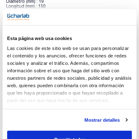
Diámetro (mm) : 19
Longitud (mm) : 150
Pivote : Sí-desplazable grandes vol.
Pack (u.) : 1
Ver más
Imanes agitadores revestidos de PTFE mayor resistencia
química.
Esta página web usa cookies
Las cookies de este sitio web se usan para personalizar
Documentación técnica
el contenido y los anuncios, ofrecer funciones de redes
TDS / Ficha técnica
COA
sociales y analizar el tráfico. Además, compartimos
información sobre el uso que haga del sitio web con
Regístrate para
Regístrate para
descargas
descargas
nuestros partners de redes sociales, publicidad y análisis
SDS/ Hoja de seguridad
web, quienes pueden combinarla con otra información
Regístrate para
que les haya proporcionado o que hayan recopilado a
descargas
partir del uso que haya hecho de sus servicios.
Los productos marcados con esta imagen son
Mostrar detalles
productos marca Scharlau habitualmente en stock,
listos para una entrega inmediata.