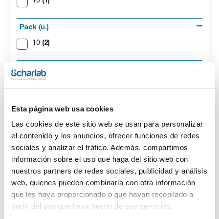
Pack (u.)
(2)
10
Diámetro anillo (mm)
(1)
11
Esta página web usa cookies
Imanes cilíndricos revestidos de PTFE
Las cookies de este sitio web se usan para personalizar
cónicos. Superficie redonda y lisa. Menor
el contenido y los anuncios, ofrecer funciones de redes
superficie de soporte debido al aumento del
sociales y analizar el tráfico. Además, compartimos
diámetro en el centro. BRAND.
información sobre el uso que haga del sitio web con
nuestros partners de redes sociales, publicidad y análisis
web, quienes pueden combinarla con otra información
que les haya proporcionado o que hayan recopilado a
partir del uso que haya hecho de sus servicios.