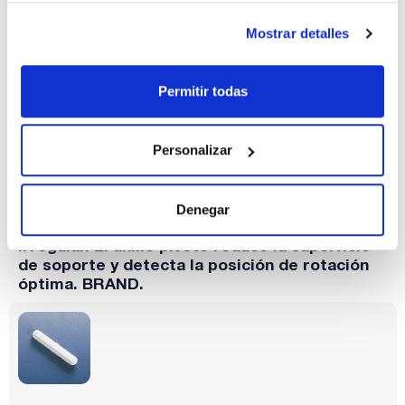
Longitud (mm)
Diámetro (mm)
Pack (u.)
60
8
10
Mostrar detalles
Referencia
Envase
Precio
022-137195
Comprar
x 10u.
Permitir todas
Disponibilidad
Ver stock
Personalizar
Imanes octaédricos con anillo pivote.
Revestidos de PTFE. Gran vibración debido a
la superfície angular, incluso a bajas
Denegar
revoluciones. Adecuados para vasos con fondo
irregular. El anillo pivote reduce la superfície
de soporte y detecta la posición de rotación
óptima. BRAND.