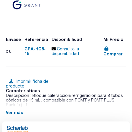
Envase
Referencia
Disponibilidad
Mi Precio
GRA-HC8-
Consulte la
x u.
15
Comprar
disponibilidad
Imprimir ficha de
producto
Características
Descripción : Bloque calefacción/refrigeración para 8 tubos
cónicos de 15 mL , compatible con PCMT y PCMT PLUS
Pack (u.) : 1
Ver más
Termoagitador de velocidad variable y temperatura variable
con refrigeración con una selección de bloques para
microtubos y microplacas. Un dispositivo multiusos 3 en 1
con funciones de calentamiento / enfriamiento y mezcla