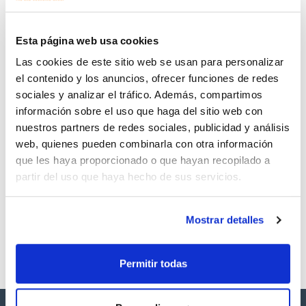
simultáneas o independientes: microtubo y termoagitador de
placas de PCR, incubadora compacta de sobremesa y
Documentación técnica
agitador de microtubos y placas de PCR.
Función de calibración de temperatura para compensar las
Esta página web usa cookies
diferencias en el comportamiento térmico de diferentes
TDS / Ficha técnica
COA
tubos y muestras.
Las cookies de este sitio web se usan para personalizar
Excelente uniformidad en todo el bloque. Incluso mezclando
Regístrate para
Regístrate para
a través del bloque del termoagitador.
el contenido y los anuncios, ofrecer funciones de redes
descargas
descargas
Pantalla LCD clara de 16 x 2 caracteres indica el tiempo de
SDS/ Hoja de seguridad
sociales y analizar el tráfico. Además, compartimos
funcionamiento establecido y real, la velocidad de mezcla y la
temperatura.
información sobre el uso que haga del sitio web con
Regístrate para
Temporizador digital con alarma sonora de 1 min a 96 horas.
descargas
nuestros partners de redes sociales, publicidad y análisis
Elección de 5 bloques intercambiables. Se requiere bloque,
especificar al realizar el pedido.
web, quienes pueden combinarla con otra información
que les haya proporcionado o que hayan recopilado a
Los productos marcados con esta imagen son
partir del uso que haya hecho de sus servicios.
productos marca Scharlau habitualmente en stock,
listos para una entrega inmediata.
Mostrar detalles
Permitir todas