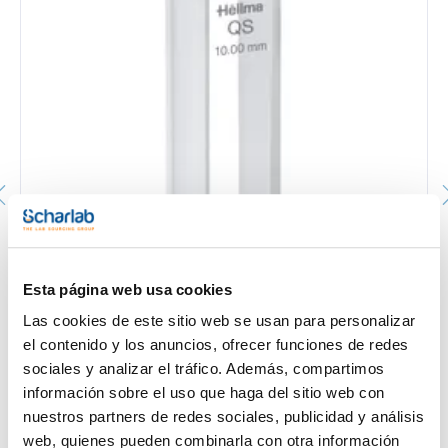
Cubeta Macro. HELLMA®. Tipo: 100-QS. Tapa: PTFE.
Paso luz (mm): 10. Dim. AnxAlxPr (mm): 12,5x45x12,5.
Volumen (µl): 3.500
Esta página web usa cookies
048-200406
Las cookies de este sitio web se usan para personalizar
Envase
: x u.
Disponibilidad
Ver stock
:
el contenido y los anuncios, ofrecer funciones de redes
Mi precio
Comprar
:
sociales y analizar el tráfico. Además, compartimos
información sobre el uso que haga del sitio web con
nuestros partners de redes sociales, publicidad y análisis
web, quienes pueden combinarla con otra información