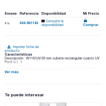
Envase
Referencia
Disponibilidad
Mi Precio
Consulte la
644-661140
x u.
Comprar
disponibilidad
Imprimir ficha de
producto
Características
Descripción : W110/UV/20 mm cubeta rectangular cuarzo UV
Pack (u.) : 1
Accesorios para espectrofotómetros XD 7000 y XD 7500
Ver más
Te puede interesar