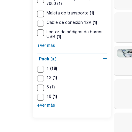
(1)
7000
(1)
Maleta de transporte
(1)
Cable de conexión 12V
Lector de códigos de barras
(1)
USB
+Ver más
Pack (u.)
(18)
1
(1)
12
(1)
5
(1)
10
+Ver más