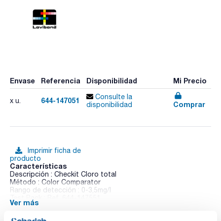
Envase
Referencia
Disponibilidad
Mi Precio
Consulte la
644-147051
x u.
Comprar
disponibilidad
Imprimir ficha de
producto
Características
Descripción : Checkit Cloro total
Método : Color Comparator
Rango de detección : 0-3,5mg/l
Test Pack : Ref. 644-147551
Ver más
Pack (u.) : 1
La gama Checkit viene en un maletín que incluye el soporte y