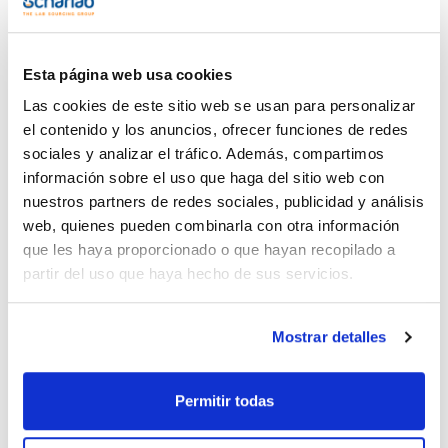
el disco comparador de color, cubetas, agitador, y
reactivos para efectuar 30 análisis. Para ampliar el uso de su
soporte o renovar sus accesorios, dispone de la
Documentación técnica
presentación TestPack, con el disco y lo necesario para
Esta página web usa cookies
(habitualmente) 30 análisis. Como en el Checkit, pero en
formato económico, sin maletín ni soporte. (ver ref. en
TDS / Ficha técnica
COA
Las cookies de este sitio web se usan para personalizar
columna 'Test Pack').
el contenido y los anuncios, ofrecer funciones de redes
Regístrate para
Regístrate para
Consultar para los reactivos de recambio.
descargas
descargas
sociales y analizar el tráfico. Además, compartimos
SDS/ Hoja de seguridad
información sobre el uso que haga del sitio web con
Regístrate para
nuestros partners de redes sociales, publicidad y análisis
descargas
web, quienes pueden combinarla con otra información
que les haya proporcionado o que hayan recopilado a
Los productos marcados con esta imagen son
partir del uso que haya hecho de sus servicios.
productos marca Scharlau habitualmente en stock,
listos para una entrega inmediata.
Mostrar detalles
Permitir todas