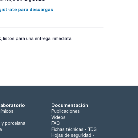
gístrate para descargas
listos para una entrega inmediata.
laboratorio
Documentación
ímicos
Publicaciones
Videos
o y porcelana
FAQ
a
Fichas técnicas - TDS
Hojas de seguridad -