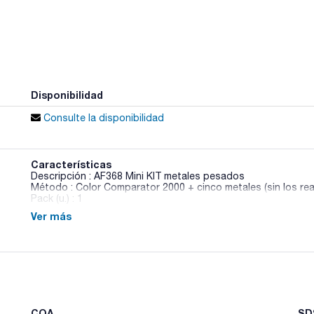
Disponibilidad
Consulte la disponibilidad
Características
Descripción : AF368 Mini KIT metales pesados
Método : Color Comparator 2000 + cinco metales (sin los rea
Pack (u.) : 1
Ver más
Cada kit es un sistema completo con discos comparadores de
efectuar 100 mediciones de cada parámetro. Todo en un cóm
parámetros y más de 100 ensayos disponibles. No se requier
para guiar con facilidad al menos experto.
COA
SDS