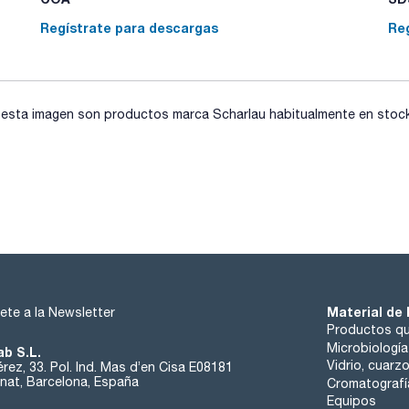
Regístrate para descargas
Re
sta imagen son productos marca Scharlau habitualmente en stock, 
Material de 
ete a la Newsletter
Productos qu
Microbiología
ab S.L.
Vidrio, cuarz
rez, 33. Pol. Ind. Mas d’en Cisa E08181
at, Barcelona, España
Cromatografí
Equipos