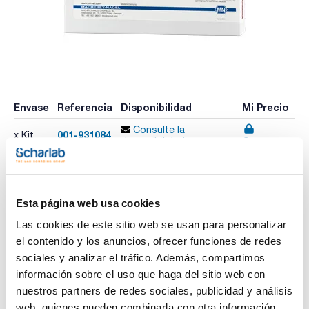
Envase
Referencia
Disponibilidad
Mi Precio
Consulte la
001-931084
x Kit
Comprar
disponibilidad
Esta página web usa cookies
Imprimir ficha de
producto
Las cookies de este sitio web se usan para personalizar
Características
Test : Fosfato
el contenido y los anuncios, ofrecer funciones de redes
Referencia de Recambio : 001-931284
sociales y analizar el tráfico. Además, compartimos
Rango de medida visual : 0 - 0,2 - 0,3 - 0,5 - 0,7 - 1 - 2 - 3 - 5
mg/L PO4-P
información sobre el uso que haga del sitio web con
Ver más
Rango de medida fotométrico : 0,2-5,0 mg/L PO4-P
nuestros partners de redes sociales, publicidad y análisis
Nº de Test : 80
Caducidad (años) : 3
web, quienes pueden combinarla con otra información