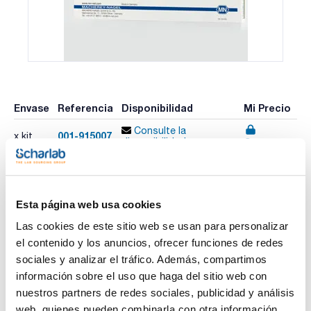
Envase
Referencia
Disponibilidad
Mi Precio
Consulte la
001-915007
x kit
Comprar
disponibilidad
Esta página web usa cookies
Imprimir ficha de
producto
Las cookies de este sitio web se usan para personalizar
Características
Test : Alcalinidad AL 7 (neutralización de ácidos)
el contenido y los anuncios, ofrecer funciones de redes
Referencia de Recambio : MACH915207
sociales y analizar el tráfico. Además, compartimos
Rango de medida : 0,2-7,2 mmol/L OH-
Nº de Test : 200
información sobre el uso que haga del sitio web con
Ver más
Caducidad (años) : 2
nuestros partners de redes sociales, publicidad y análisis
Método : Rojo de metilo
GHS : Sí
web, quienes pueden combinarla con otra información