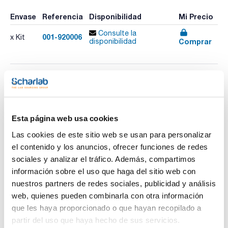
Envase
Referencia
Disponibilidad
Mi Precio
Consulte la
001-920006
x Kit
Comprar
disponibilidad
Imprimir ficha de
producto
Características
Test : Amonio
Esta página web usa cookies
Referencia de Recambio : 0000920106
Rango de medida : 0,0-0,50 mg/L NH4+
Las cookies de este sitio web se usan para personalizar
Nº de Test : 110
Ver más
Caducidad (años) : 1
el contenido y los anuncios, ofrecer funciones de redes
Método : Indofenol
sociales y analizar el tráfico. Además, compartimos
GHS : Sí
Pack (u.) : Kit
información sobre el uso que haga del sitio web con
nuestros partners de redes sociales, publicidad y análisis
Los kits de ensayo VISOCOLOR® HE son kits para
Documentación técnica
determinaciones colorimétricas y titrimétricas de alta
web, quienes pueden combinarla con otra información
sensibilidad, capaces de detectar incluso concentraciones
que les haya proporcionado o que hayan recopilado a
mínimas.
TDS / Ficha técnica
COA
La sensibilidad de los kits de ensayo VISOCOLOR® HE es de
partir del uso que haya hecho de sus servicios.
10 a 100 veces mayor que la de los otros tests