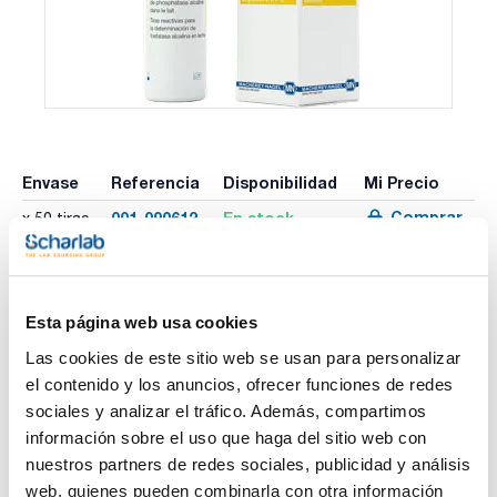
Envase
Referencia
Disponibilidad
Mi Precio
Comprar
001-090612
En stock
x 50 tiras
Esta página web usa cookies
Imprimir ficha de
producto
Características
Las cookies de este sitio web se usan para personalizar
Test : Phosphatesmo MI
el contenido y los anuncios, ofrecer funciones de redes
Detección de : Fosfatasa alcalina en leche
sociales y analizar el tráfico. Además, compartimos
Presentación : Tubo con 50 tiras, 10 x 95 mm
Límite de detección : 0,5 % leche cruda en leche
información sobre el uso que haga del sitio web con
Ver más
pasteurizada / 300 U/L fosfatasa alcalina en leche UHT
nuestros partners de redes sociales, publicidad y análisis
Caducidad (años) : 1
GHS : No
web, quienes pueden combinarla con otra información