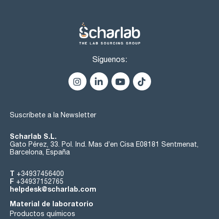
En talleres de mecánica automotriz se emplea para verificar
que no haya entrado diesel en los tanques de AdBlue de los
camiones. AQUATEC es un papel reactivo que detecta la
presencia de agua en el fondo de los tanques de gasolina o
aceite. Este también se usa para controlar la altura de la
capa de agua en separadores de aceite.
GHS: Global Harmonized System. Este producto contiene
Síguenos:
sustancias peligrosas que deben ser indicadas en la
etiqueta. Más información en la ficha de datos de seguridad
(FDS).
Suscríbete a la Newsletter
Scharlab S.L.
Gato Pérez, 33. Pol. Ind. Mas d’en Cisa E08181 Sentmenat,
Barcelona, España
T
+34937456400
F
+34937152765
helpdesk@scharlab.com
Material de laboratorio
Productos químicos