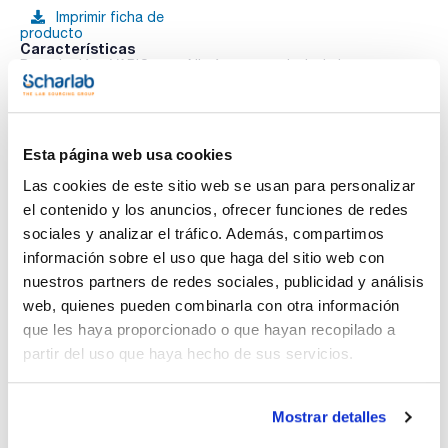
Imprimir ficha de
producto
Características
Descripción : VARIO para Nitrógeno total, nivel alto
Rango de detección : 5-150mg/l N
Nº pastillas, tests o ml : 50
Pack (u.) : 1
Ver más
Para el análisis rápido, sensible y fiable, con ayuda de la
Esta página web usa cookies
gama de fotómetros Lovibond. Cada reactivo viene con
instrucciones de uso, detalle del principio de reacción, rango
Las cookies de este sitio web se usan para personalizar
de detección y accesorios aconsejados para conseguir un
nivel de detección óptimo. Los mismos reactivos darán
el contenido y los anuncios, ofrecer funciones de redes
Documentación técnica
límites de sensibilidad diferentes en uno u otro fotómetro,
sociales y analizar el tráfico. Además, compartimos
con cubetas de mayor o menor paso de luz.
información sobre el uso que haga del sitio web con
TDS / Ficha técnica
COA
nuestros partners de redes sociales, publicidad y análisis
Regístrate para
Regístrate para
web, quienes pueden combinarla con otra información
descargas
descargas
SDS/ Hoja de seguridad
que les haya proporcionado o que hayan recopilado a
partir del uso que haya hecho de sus servicios.
Regístrate para
descargas
Mostrar detalles
Los productos marcados con esta imagen son