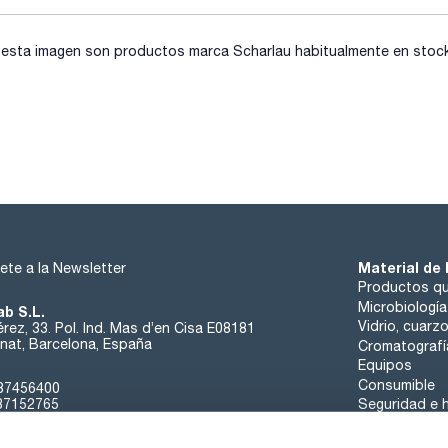
sta imagen son productos marca Scharlau habitualmente en stock, 
Material de 
ete a la Newsletter
Productos qu
Microbiología
ab S.L.
Vidrio, cuarz
rez, 33. Pol. Ind. Mas d’en Cisa E08181
at, Barcelona, España
Cromatografí
Equipos
Consumible
37456400
37152765
Seguridad e h
sk@scharlab.com