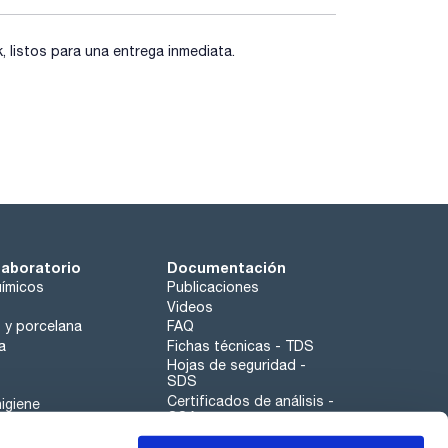
listos para una entrega inmediata.
laboratorio
Documentación
ímicos
Publicaciones
Videos
o y porcelana
FAQ
a
Fichas técnicas - TDS
Hojas de seguridad -
SDS
Certificados de análisis -
igiene
COA
Aplicaciones