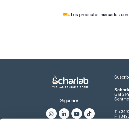
Los productos marcados con e
Suscríb
Scharl
Gato Pé
Sentmen
Síguenos:
T
+349
F
+349
helpde