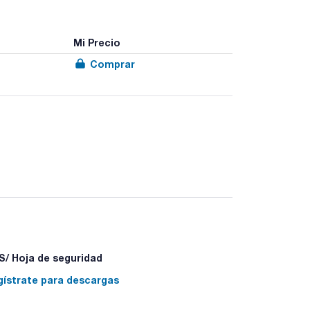
Mi Precio
Comprar
gama de fotómetros Lovibond. Cada reactivo viene
, rango de detección y accesorios aconsejados para
 darán límites de sensibilidad diferentes en uno u
/ Hoja de seguridad
gístrate para descargas