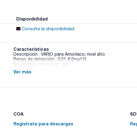
Disponibilidad
Consulte la disponibilidad
Características
Descripción : VARIO para Amoníaco, nivel alto
Rango de detección : 0,01-8,0mg/l N
Nº pastillas, tests o ml : 50
Pack (u.) : 1
Ver más
Para el análisis rápido, sensible y fiable, con ayuda de la 
con instrucciones de uso, detalle del principio de reacción
conseguir un nivel de detección óptimo. Los mismos reactivos
otro fotómetro, con cubetas de mayor o menor paso de luz.
COA
SDS
Regístrate para descargas
Re