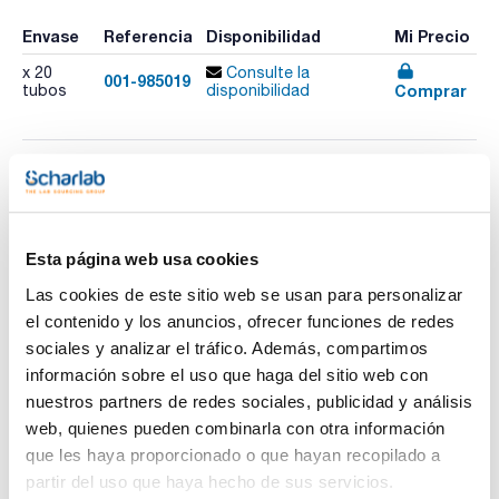
Envase
Referencia
Disponibilidad
Mi Precio
x 20
Consulte la
001-985019
Comprar
tubos
disponibilidad
Imprimir ficha de
producto
Características
Test : Cloruro 200
Esta página web usa cookies
Rango de medida : 5-200 mg/L Cl- / 0,10-1,00 g/L Cl-
Nº de Test : 20
Las cookies de este sitio web se usan para personalizar
Caducidad (años) : 1
Ver más
Método : Tiocianato de mercurio (II) / Nitrato de hierro (III)
el contenido y los anuncios, ofrecer funciones de redes
GHS : Sí
sociales y analizar el tráfico. Además, compartimos
Pack (u.) : 20 tubos
información sobre el uso que haga del sitio web con
Los tests en tubos NANOCOLOR® para el análisis
nuestros partners de redes sociales, publicidad y análisis
fotométrico convencen por su uso sencillo, y constituyen, la
Documentación técnica
primera opción para los análisis rutinarios, automonitoreo y
web, quienes pueden combinarla con otra información
análisis de procesos. Gracias a los reactivos exactamente
que les haya proporcionado o que hayan recopilado a
predosificados en tubos con un diámetro de 16 mm así
TDS / Ficha técnica
COA
como reactivos adicionales predosificados de forma precisa
partir del uso que haya hecho de sus servicios.
se alcanzan resultados de máxima exactitud y fiabilidad.