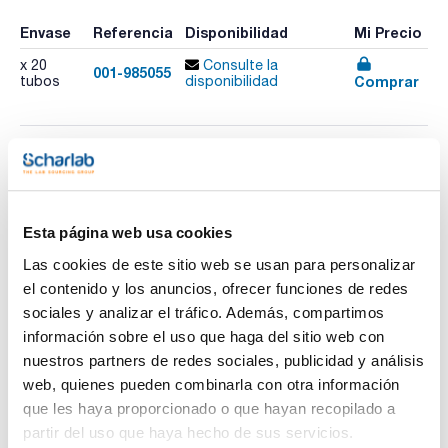
Envase
Referencia
Disponibilidad
Mi Precio
x 20
Consulte la
001-985055
Comprar
tubos
disponibilidad
Imprimir ficha de
producto
Características
Test : Ortofosfato y fosfato total 45
Esta página web usa cookies
Rango de medida : 5,0-50,0 mg/L P // 15-150 mg/L PO43-
Nº de Test : 20
Las cookies de este sitio web se usan para personalizar
Caducidad (años) : 1
Ver más
Método : Azul de molibdeno
el contenido y los anuncios, ofrecer funciones de redes
GHS : Sí
sociales y analizar el tráfico. Además, compartimos
Pack (u.) : 20 tubos
información sobre el uso que haga del sitio web con
Los tests en tubos NANOCOLOR® para el análisis
nuestros partners de redes sociales, publicidad y análisis
fotométrico convencen por su uso sencillo, y constituyen, la
Documentación técnica
primera opción para los análisis rutinarios, automonitoreo y
web, quienes pueden combinarla con otra información
análisis de procesos. Gracias a los reactivos exactamente
que les haya proporcionado o que hayan recopilado a
predosificados en tubos con un diámetro de 16 mm así
TDS / Ficha técnica
COA
como reactivos adicionales predosificados de forma precisa
partir del uso que haya hecho de sus servicios.
se alcanzan resultados de máxima exactitud y fiabilidad.