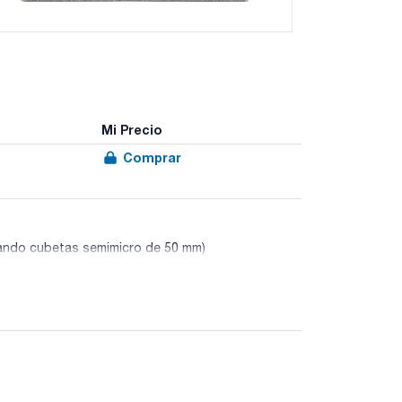
Mi Precio
Comprar
izando cubetas semimicro de 50 mm)
 convencen por su uso sencillo, y constituyen, la
análisis de procesos. Gracias a los reactivos
 mm así como reactivos adicionales
áxima exactitud y fiabilidad.