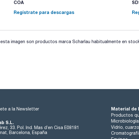
Todos los tests se encuentran programados en los fotómet
COA
SDS
medio del código de barras presente en el tubo.
MACHEREY-NAGEL ofrece una amplia variedad de tests con d
Regístrate para descargas
Re
parámetros comúnmente analizados en todo tipo de aguas.
GHS: Global Harmonized System. Este producto contiene sus
etiqueta. Más información en la ficha de datos de seguridad 
sta imagen son productos marca Scharlau habitualmente en stock, 
Material de 
ete a la Newsletter
Productos qu
Microbiología
ab S.L.
Vidrio, cuarz
rez, 33. Pol. Ind. Mas d’en Cisa E08181
at, Barcelona, España
Cromatografí