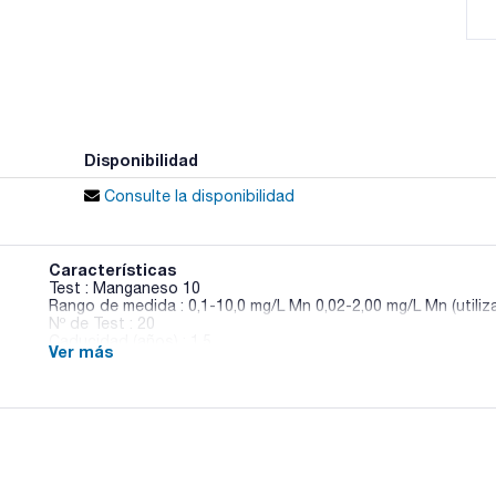
Disponibilidad
Consulte la disponibilidad
Características
Test : Manganeso 10
Rango de medida : 0,1-10,0 mg/L Mn 0,02-2,00 mg/L Mn (util
Nº de Test : 20
Caducidad (años) : 1,5
Ver más
Método : Formaldoxima
GHS : Sí
Pack (u.) : 20 tubos
Los tests en tubos NANOCOLOR® para el análisis fotométrico
primera opción para los análisis rutinarios, automonitoreo y 
exactamente predosificados en tubos con un diámetro de 16
predosificados de forma precisa se alcanzan resultados de m