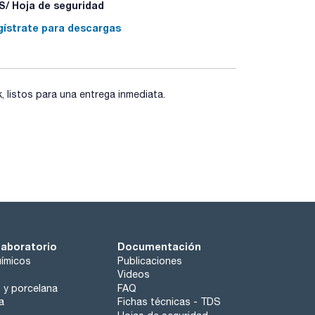
ros y son seleccionados automáticamente por
/ Hoja de seguridad
iversos rangos de medida para todos los
gístrate para descargas
tancias peligrosas que deben ser indicadas en la
(FDS).
listos para una entrega inmediata.
laboratorio
Documentación
ímicos
Publicaciones
Videos
o y porcelana
FAQ
a
Fichas técnicas - TDS