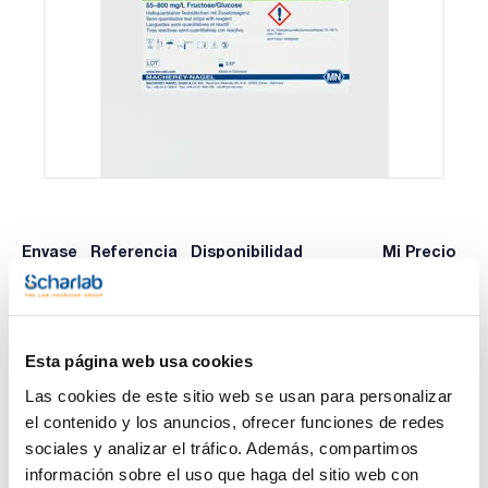
Envase
Referencia
Disponibilidad
Mi Precio
Consulte la
001-091352
x Kit
Comprar
disponibilidad
Esta página web usa cookies
Las cookies de este sitio web se usan para personalizar
Imprimir ficha de
el contenido y los anuncios, ofrecer funciones de redes
producto
Características
sociales y analizar el tráfico. Además, compartimos
Test : Azúcares totales
información sobre el uso que haga del sitio web con
Rango de medida visual : 0 - 55 - 100 - 250 - 400 - 600 - 800