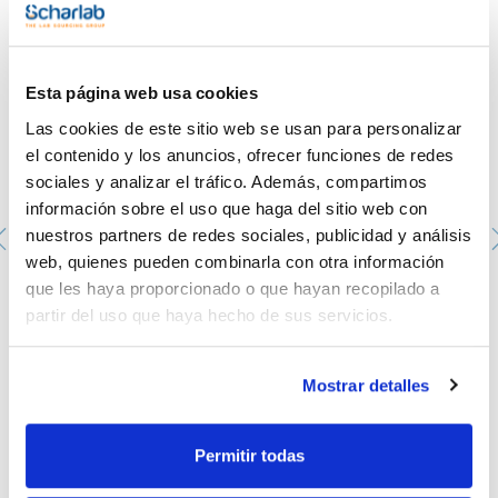
clase B (Autester ST DRY PV) aptos para esterilizar material
en contacto con sangre.
Pantalla TFT:
Manipulación intuitiva, fácil y directa del equipo, con
Esta página web usa cookies
múltiples teclas virtuales e iconos representativos.
Gran cantidad de información expuesta en una sola pantalla.
Las cookies de este sitio web se usan para personalizar
Estado del proceso y sus secuencias mediante
representaciones gráficas en tiempo real.
el contenido y los anuncios, ofrecer funciones de redes
Registro de datos, incidencias e historial.
sociales y analizar el tráfico. Además, compartimos
Guía de usuario en la propia pantalla.
información sobre el uso que haga del sitio web con
nuestros partners de redes sociales, publicidad y análisis
web, quienes pueden combinarla con otra información
Datalogger STERILDISK, micro 800. DOSTMANN.
que les haya proporcionado o que hayan recopilado a
0000DS-800
partir del uso que haya hecho de sus servicios.
Envase
: x u.
Disponibilidad
Ver stock
:
Mi precio
Comprar
:
Mostrar detalles
Permitir todas