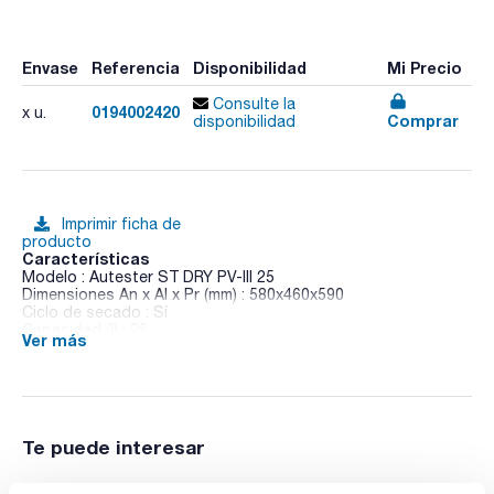
Envase
Referencia
Disponibilidad
Mi Precio
Consulte la
0194002420
x u.
Comprar
disponibilidad
Imprimir ficha de
producto
Características
Modelo : Autester ST DRY PV-III 25
Dimensiones An x Al x Pr (mm) : 580x460x590
Ciclo de secado : Sí
Capacidad (l) : 25
Ver más
Rango temperatura (ºC) : 105-134
Presión (bar) : 0,21 a 2
Consumo (W) : 2510
Regulación : Microprocesador con pantalla tactil
Posición : Sobremesa horizontal
Peso (Kg) : 52
Te puede interesar
Pack (u.) : 1
Autoclaves versátiles. Incluyen los modelos de sobremesa