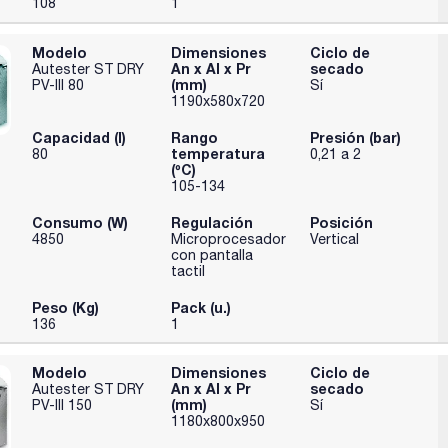
108
1
Modelo
Dimensiones
Ciclo de
An x Al x Pr
secado
Autester ST DRY
(mm)
PV-III 80
Sí
1190x580x720
Capacidad (l)
Rango
Presión (bar)
temperatura
80
0,21 a 2
(ºC)
105-134
Consumo (W)
Regulación
Posición
4850
Microprocesador
Vertical
con pantalla
tactil
Peso (Kg)
Pack (u.)
136
1
Modelo
Dimensiones
Ciclo de
An x Al x Pr
secado
Autester ST DRY
(mm)
PV-III 150
Sí
1180x800x950