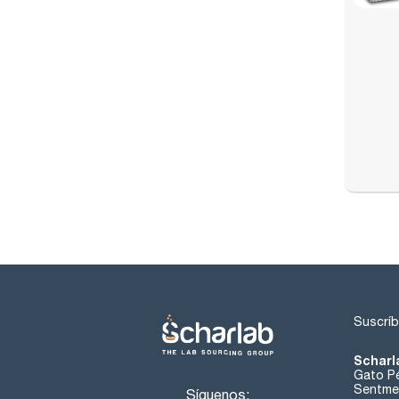
Suscríb
Scharl
Gato Pé
Sentmen
Síguenos: