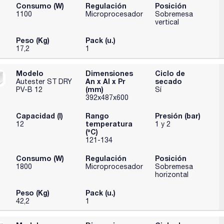
Consumo (W)
Regulación
Posición
1100
Microprocesador
Sobremesa
vertical
Peso (Kg)
Pack (u.)
17,2
1
Modelo
Dimensiones
Ciclo de
An x Al x Pr
secado
Autester ST DRY
(mm)
PV-B 12
Sí
392x487x600
Capacidad (l)
Rango
Presión (bar)
temperatura
12
1 y 2
(ºC)
121-134
Consumo (W)
Regulación
Posición
1800
Microprocesador
Sobremesa
horizontal
Peso (Kg)
Pack (u.)
42,2
1