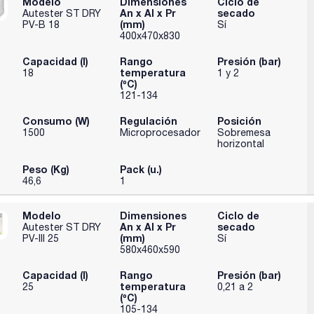
Modelo
Dimensiones
Ciclo de
An x Al x Pr
secado
Autester ST DRY
(mm)
PV-B 18
Sí
400x470x830
Capacidad (l)
Rango
Presión (bar)
temperatura
18
1 y 2
(ºC)
121-134
Consumo (W)
Regulación
Posición
1500
Microprocesador
Sobremesa
horizontal
Peso (Kg)
Pack (u.)
46,6
1
Modelo
Dimensiones
Ciclo de
An x Al x Pr
secado
Autester ST DRY
(mm)
PV-III 25
Sí
580x460x590
Capacidad (l)
Rango
Presión (bar)
temperatura
25
0,21 a 2
(ºC)
105-134