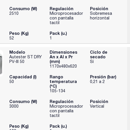
Consumo (W)
Regulación
Posición
2510
Microprocesador
Sobremesa
con pantalla
horizontal
tactil
Peso (Kg)
Pack (u.)
52
1
Modelo
Dimensiones
Ciclo de
An x Al x Pr
secado
Autester ST DRY
(mm)
PV-III 50
Sí
1170x480x620
Capacidad (l)
Rango
Presión (bar)
temperatura
50
0,21 a 2
(ºC)
105-134
Consumo (W)
Regulación
Posición
3000
Microprocesador
Vertical
con pantalla
tactil
Peso (Kg)
Pack (u.)