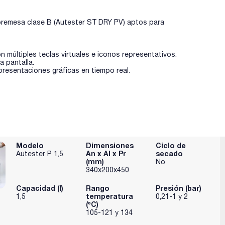
obremesa clase B (Autester ST DRY PV) aptos para
con múltiples teclas virtuales e iconos representativos.
 pantalla.
resentaciones gráficas en tiempo real.
Modelo
Dimensiones
Ciclo de
An x Al x Pr
secado
Autester P 1,5
(mm)
No
340x200x450
Capacidad (l)
Rango
Presión (bar)
temperatura
1,5
0,21-1 y 2
(ºC)
105-121 y 134