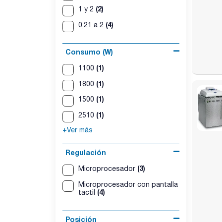
(2)
1 y 2
(4)
0,21 a 2
Consumo (W)
(1)
1100
(1)
1800
(1)
1500
(1)
2510
+Ver más
Regulación
(3)
Microprocesador
Microprocesador con pantalla
(4)
tactil
Posición