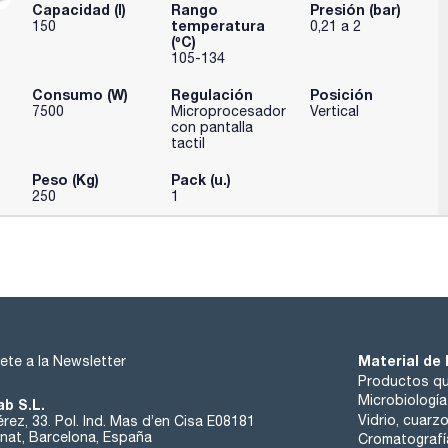
Capacidad (l)
Rango
Presión (bar)
temperatura
150
0,21 a 2
(ºC)
105-134
Consumo (W)
Regulación
Posición
7500
Microprocesador
Vertical
con pantalla
tactil
Peso (Kg)
Pack (u.)
250
1
Material de 
ete a la Newsletter
Productos qu
Microbiología
ab S.L.
Vidrio, cuarz
rez, 33. Pol. Ind. Mas d’en Cisa E08181
at, Barcelona, España
Cromatografí