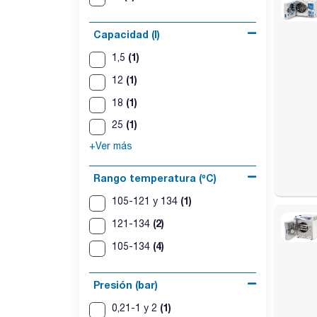
Capacidad (l)
(1)
1,5
(1)
12
(1)
18
(1)
25
+Ver más
Rango temperatura (ºC)
(1)
105-121 y 134
(2)
121-134
(4)
105-134
Presión (bar)
(1)
0,21-1 y 2