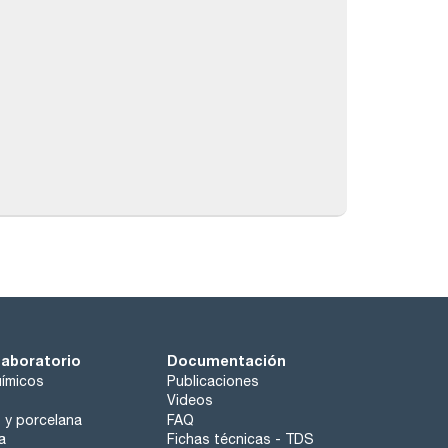
laboratorio
Documentación
ímicos
Publicaciones
Videos
o y porcelana
FAQ
a
Fichas técnicas - TDS