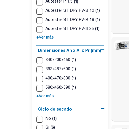
(1)
Autester P 1,5
(1)
Autester ST DRY PV-B 12
(1)
Autester ST DRY PV-B 18
(1)
Autester ST DRY PV-III 25
+Ver más
Dimensiones An x Al x Pr (mm)
(1)
340x200x450
(1)
392x487x600
(1)
400x470x830
(1)
580x460x590
+Ver más
Ciclo de secado
(1)
No
(6)
Sí