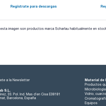
Regístrate para descargas
Re
sta imagen son productos marca Scharlau habitualmente en stock, 
Material de 
ete a la Newsletter
Productos qu
Microbiología
ab S.L.
Vidrio, cuarz
rez, 33. Pol. Ind. Mas d’en Cisa E08181
at, Barcelona, España
Cromatografí
Equipos