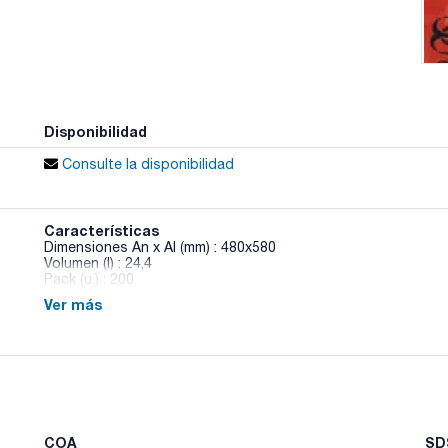
Disponibilidad
Consulte la disponibilidad
Características
Dimensiones An x Al (mm) : 480x580
Volumen (l) : 24,4
Pack (u.) : 200
Ver más
Serigrafiadas con símbolo de peligrosidad e instrucciones d
indicador que se oscurece al autoclavarse. Para resistir al a
herméticamente.
COA
SDS