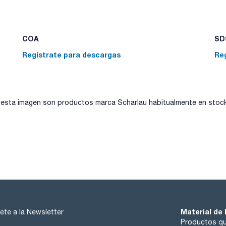
COA
SDS
Regístrate para descargas
Re
sta imagen son productos marca Scharlau habitualmente en stock, 
Material de 
ete a la Newsletter
Productos qu