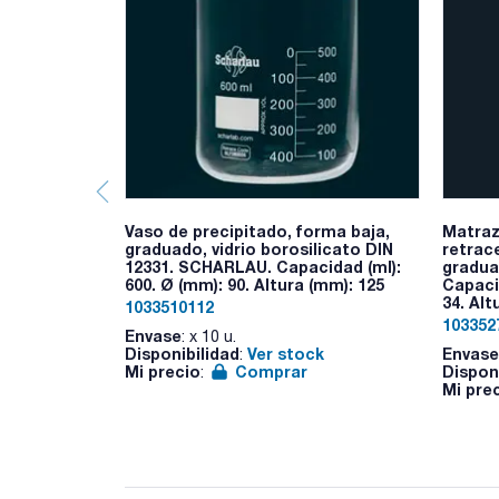
Vaso de precipitado, forma baja,
Matraz
graduado, vidrio borosilicato DIN
retrac
12331. SCHARLAU. Capacidad (ml):
gradua
600. Ø (mm): 90. Altura (mm): 125
Capaci
34. Alt
1033510112
103352
Envase
: x 10 u.
Disponibilidad
Ver stock
Envase
:
Mi precio
Comprar
Dispon
:
Mi pre