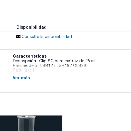
Disponibilidad
Consulte la disponibilidad
Características
Descripción : Clip SC para matraz de 25 ml
Para modelo : LSB12 / LSB18 / OLS26
Pack (u.) : 1
Ver más
Accesorios para baños de agua con agitación Aqua Pro