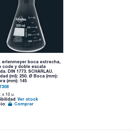
 erlenmeyer boca estrecha,
e code y doble escala
da. DIN 1773. SCHARLAU.
dad (ml): 250. Ø Boca (mm):
ura (mm): 145
7308
: x 10 u.
ibilidad
Ver stock
:
cio
Comprar
: