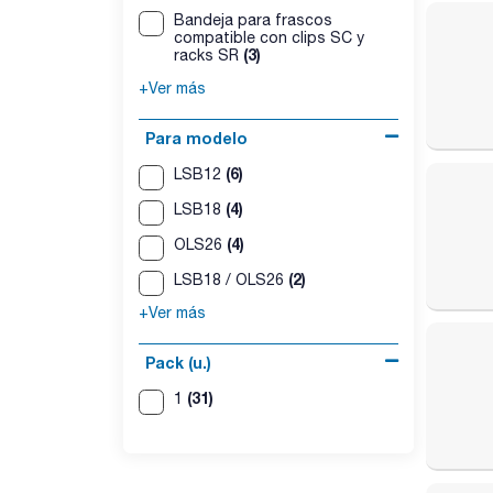
Bandeja para frascos
compatible con clips SC y
(3)
racks SR
+Ver más
Para modelo
(6)
LSB12
(4)
LSB18
(4)
OLS26
(2)
LSB18 / OLS26
+Ver más
Pack (u.)
(31)
1