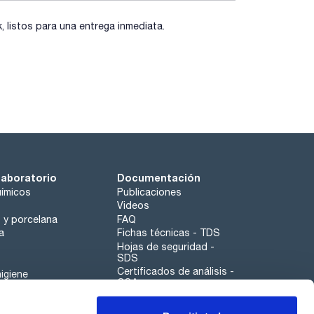
listos para una entrega inmediata.
laboratorio
Documentación
ímicos
Publicaciones
Videos
o y porcelana
FAQ
a
Fichas técnicas - TDS
Hojas de seguridad -
SDS
Certificados de análisis -
igiene
COA
Aplicaciones