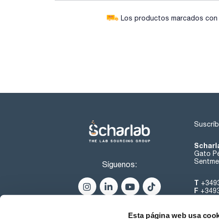
Los productos marcados con e
Suscríb
Scharl
Gato Pé
Sentmen
Síguenos:
T
+349
F
+349
helpde
Esta página web usa cook