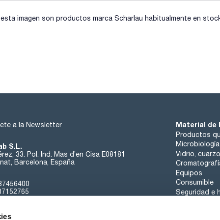
sta imagen son productos marca Scharlau habitualmente en stock, 
Material de 
ete a la Newsletter
Productos qu
Microbiología
ab S.L.
Vidrio, cuarz
rez, 33. Pol. Ind. Mas d’en Cisa E08181
at, Barcelona, España
Cromatografí
Equipos
Consumible
37456400
37152765
Seguridad e h
sk@scharlab.com
ies