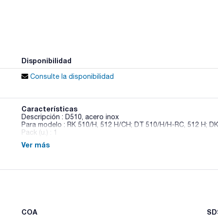
Disponibilidad
Consulte la disponibilidad
Características
Descripción : D510, acero inox
Para modelo : RK 510/H, 512 H/CH; DT 510/H/H-RC, 512 H; D
Pack (u.) : 1
Ver más
Accesorios para baños Sonorex
COA
SDS