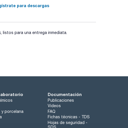
gístrate para descargas
listos para una entrega inmediata.
laboratorio
Documentación
ímicos
Publicaciones
Videos
o y porcelana
FAQ
a
Fichas técnicas - TDS
Hojas de seguridad -
SDS