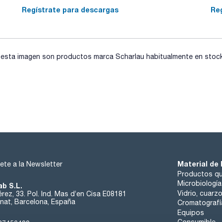
Regístrate para descargas
Re
sta imagen son productos marca Scharlau habitualmente en stock, 
Material de 
ete a la Newsletter
Productos qu
Microbiología
ab S.L.
Vidrio, cuarz
rez, 33. Pol. Ind. Mas d’en Cisa E08181
at, Barcelona, España
Cromatografí
Equipos