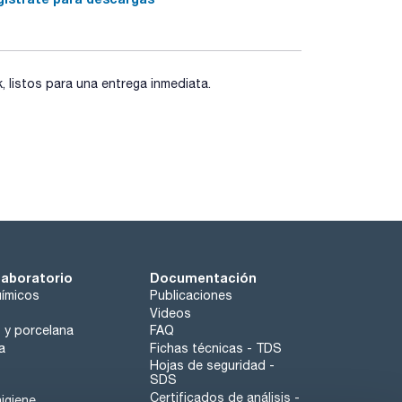
listos para una entrega inmediata.
laboratorio
Documentación
ímicos
Publicaciones
Videos
o y porcelana
FAQ
a
Fichas técnicas - TDS
Hojas de seguridad -
SDS
Certificados de análisis -
igiene