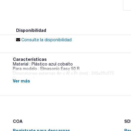
Disponibilidad
Consulte la disponibilidad
Características
Material : Plástico azul cobalto
Para modelo : Elmasonic Easy 50 R
Dimensiones externas An x Al x Pr (mm) : 345x20x275
Pack (u.) : 1
Ver más
Disponibles cubas de inserción resistentes a los ácidos con
agresivos a consultar.
COA
SDS
Regístrate para descargas
Re