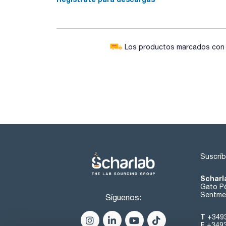
Los productos marcados con e
Suscríb
Scharl
Gato Pé
Sentmen
Síguenos:
T
+349
F
+349