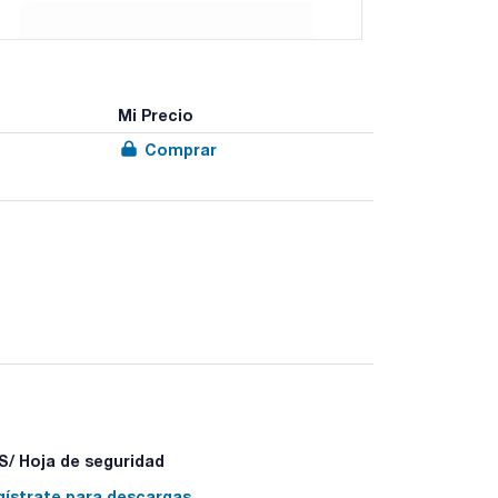
Mi Precio
Comprar
 tapa para la limpieza con productos químicos
/ Hoja de seguridad
gístrate para descargas