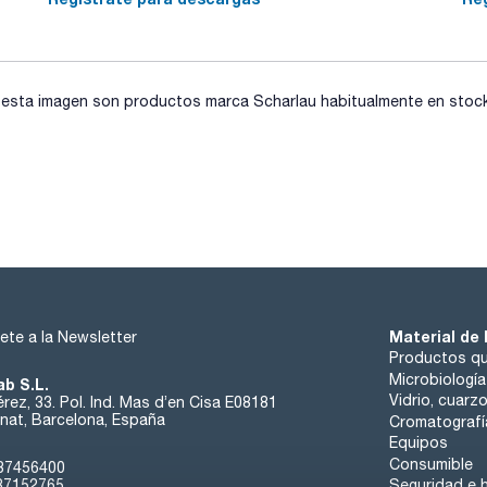
sta imagen son productos marca Scharlau habitualmente en stock, 
Material de 
ete a la Newsletter
Productos qu
Microbiología
ab S.L.
Vidrio, cuarz
rez, 33. Pol. Ind. Mas d’en Cisa E08181
at, Barcelona, España
Cromatografí
Equipos
Consumible
37456400
37152765
Seguridad e h