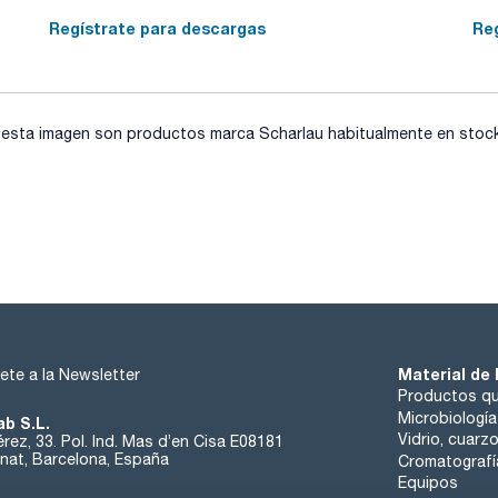
Regístrate para descargas
Re
sta imagen son productos marca Scharlau habitualmente en stock, 
Material de 
ete a la Newsletter
Productos qu
Microbiología
ab S.L.
Vidrio, cuarz
rez, 33. Pol. Ind. Mas d’en Cisa E08181
at, Barcelona, España
Cromatografí
Equipos