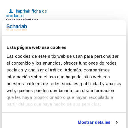
Imprimir ficha de
producto
Características
Descripción : Adaptador M24x1,5 Macho-R1/2 Hembra
Pack (u.) : 1
Adaptadores para baños
Ver más
Esta página web usa cookies
Las cookies de este sitio web se usan para personalizar
el contenido y los anuncios, ofrecer funciones de redes
Documentación técnica
sociales y analizar el tráfico. Además, compartimos
información sobre el uso que haga del sitio web con
TDS / Ficha técnica
COA
nuestros partners de redes sociales, publicidad y análisis
Regístrate para
Regístrate para
web, quienes pueden combinarla con otra información
descargas
descargas
que les haya proporcionado o que hayan recopilado a
SDS/ Hoja de seguridad
partir del uso que haya hecho de sus servicios.
Regístrate para
descargas
Mostrar detalles