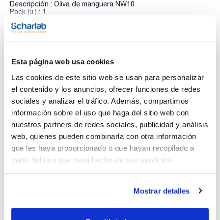
Descripción : Oliva de manguera NW10
Pack (u.) : 1
Adaptadores para baños
Ver más
Esta página web usa cookies
Las cookies de este sitio web se usan para personalizar
Documentación técnica
el contenido y los anuncios, ofrecer funciones de redes
TDS / Ficha técnica
COA
sociales y analizar el tráfico. Además, compartimos
información sobre el uso que haga del sitio web con
Regístrate para
Regístrate para
descargas
descargas
nuestros partners de redes sociales, publicidad y análisis
SDS/ Hoja de seguridad
web, quienes pueden combinarla con otra información
Regístrate para
que les haya proporcionado o que hayan recopilado a
descargas
partir del uso que haya hecho de sus servicios.
Los productos marcados con esta imagen son
Mostrar detalles
productos marca Scharlau habitualmente en stock,
listos para una entrega inmediata.