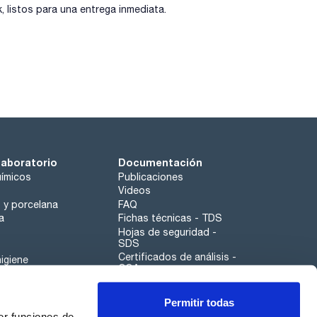
listos para una entrega inmediata.
laboratorio
Documentación
ímicos
Publicaciones
Videos
o y porcelana
FAQ
a
Fichas técnicas - TDS
Hojas de seguridad -
SDS
Certificados de análisis -
igiene
COA
Aplicaciones
Permitir todas
Scharlau leathergoods
er funciones de