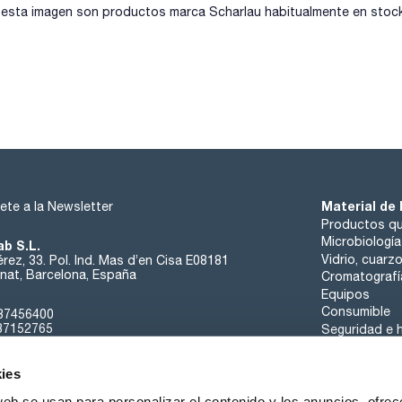
sta imagen son productos marca Scharlau habitualmente en stock, 
Datos técnicos:
- Rango de T (°C): T amb + 5 – 100
- Resolución (°C): 0,1
- Potencia (W): 50
- Tipo de movimiento: horizontal
- Amplitud (mm): 40
- Rango Vel. (rpm): 10-100
- Resolución (rpm): 5
- Material cubeta: Acero inox. AISI 304
Material de 
ete a la Newsletter
Productos qu
Microbiología
ab S.L.
Vidrio, cuarz
rez, 33. Pol. Ind. Mas d’en Cisa E08181
at, Barcelona, España
Cromatografí
Equipos
Consumible
37456400
37152765
Seguridad e h
sk@scharlab.com
ies
web se usan para personalizar el contenido y los anuncios, ofrec