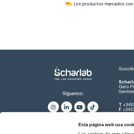
Los productos marcados con e
Suscríb
Scharl
Gato Pé
Sentmen
Síguenos:
T
+349
F
+349
helpde
Esta página web usa cook
Las cookies de este sitio 