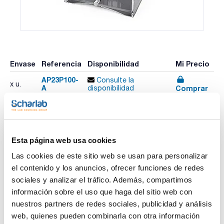
Envase
Referencia
Disponibilidad
Mi Precio
AP23P100-
Consulte la
x u.
A
Comprar
disponibilidad
Imprimir ficha de
Esta página web usa cookies
producto
Características
Las cookies de este sitio web se usan para personalizar
Capacidad (l) : 23
Rango temperatura (ºC) : (Ambiente +10) a +85
el contenido y los anuncios, ofrecer funciones de redes
Estabilidad temperatura (ºC) : ±0,005
sociales y analizar el tráfico. Además, compartimos
Potencia (W) : 2200
Ver más
Abertura AlxAnxPr (mm) : 210x305x203
información sobre el uso que haga del sitio web con
Dimensiones externas An x Al x Pr (mm) : 457x345x413
nuestros partners de redes sociales, publicidad y análisis
Pack (u.) : 1
web, quienes pueden combinarla con otra información
Admite temperaturas de líquido de hasta 85°C.