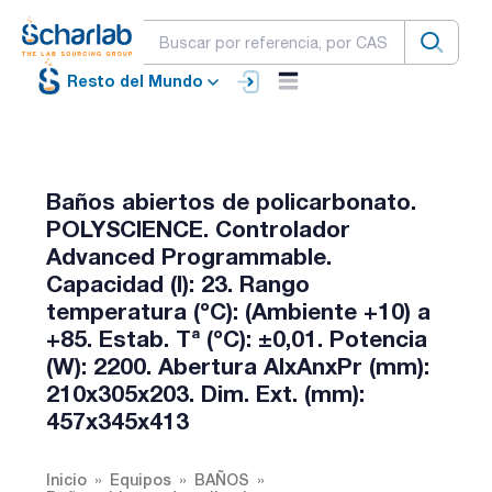
Resto del Mundo
Baños abiertos de policarbonato.
POLYSCIENCE. Controlador
Advanced Programmable.
Capacidad (l): 23. Rango
temperatura (ºC): (Ambiente +10) a
+85. Estab. Tª (ºC): ±0,01. Potencia
(W): 2200. Abertura AlxAnxPr (mm):
210x305x203. Dim. Ext. (mm):
457x345x413
Inicio
Equipos
BAÑOS