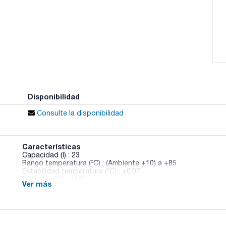
Disponibilidad
Consulte la disponibilidad
Características
Capacidad (l) : 23
Rango temperatura (ºC) : (Ambiente +10) a +85
Estabilidad temperatura (ºC) : ±0,07
Potencia (W) : 1100
Ver más
Abertura AlxAnxPr (mm) : 210x305x203
Dimensiones externas An x Al x Pr (mm) : 457x345x441
Pack (u.) : 1
Admite temperaturas de líquido de hasta 85°C.