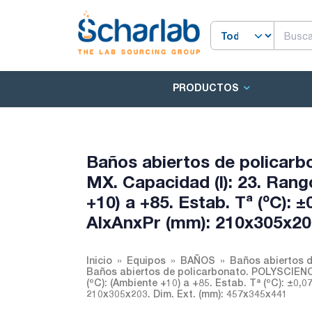
PRODUCTOS
Baños abiertos de policar
MX. Capacidad (l): 23. Rang
+10) a +85. Estab. Tª (ºC): 
AlxAnxPr (mm): 210x305x203
Inicio
Equipos
BAÑOS
Baños abiertos 
Baños abiertos de policarbonato. POLYSCIENC
(ºC): (Ambiente +10) a +85. Estab. Tª (ºC): ±0,0
210x305x203. Dim. Ext. (mm): 457x345x441