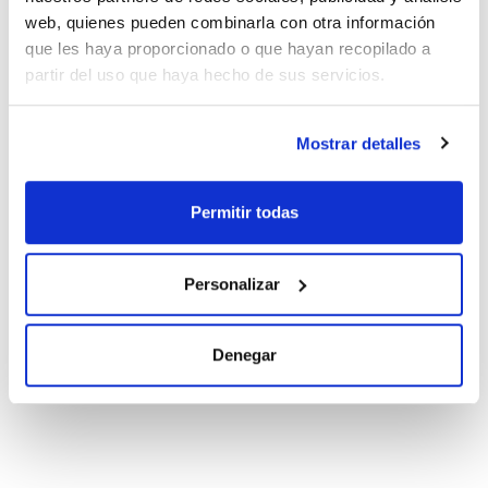
web, quienes pueden combinarla con otra información
que les haya proporcionado o que hayan recopilado a
partir del uso que haya hecho de sus servicios.
Documentación técnica
Mostrar detalles
TDS / Ficha técnica
COA
Regístrate para
Regístrate para
descargas
descargas
Permitir todas
SDS/ Hoja de seguridad
Regístrate para
descargas
Personalizar
Los productos marcados con esta imagen son
productos marca Scharlau habitualmente en stock,
Denegar
listos para una entrega inmediata.