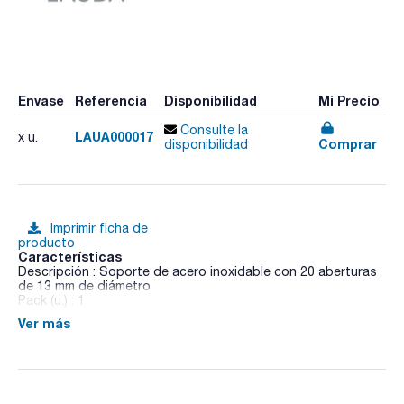
Envase
Referencia
Disponibilidad
Mi Precio
Consulte la
LAUA000017
x u.
Comprar
disponibilidad
Imprimir ficha de
producto
Características
Descripción : Soporte de acero inoxidable con 20 aberturas
de 13 mm de diámetro
Pack (u.) : 1
Ver más
Los baños de agua Hydro están perfectamente equipados
para cada aplicación en el laboratorio y garantizan una
distribución homogénea de la temperatura sin
sobrecalentamiento local. Con una distribución precisa de la
temperatura y circulación opcional están diseñados para las
necesidades de los laboratorios biológicos, médicos o